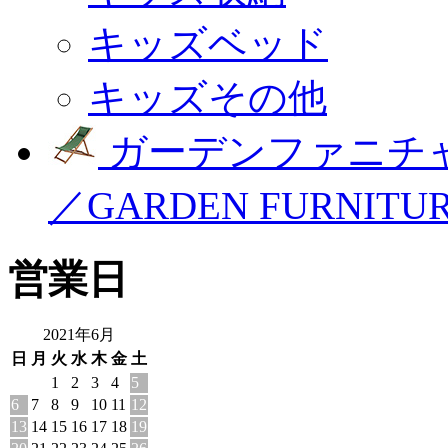
キッズベッド
キッズその他
ガーデンファニチ
／GARDEN FURNITU
営業日
2021年6月
日
月
火
水
木
金
土
1
2
3
4
5
6
7
8
9
10
11
12
13
14
15
16
17
18
19