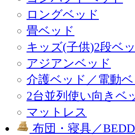
ロングベッド
畳ベッド
キッズ(子供)2段ベ
アジアンベッド
介護ベッド／電動ベ
2台並列使い向きベ
マットレス
布団・寝具／BEDD