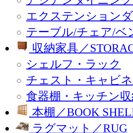
エクステンションダ
テーブル/チェア/ベ
収納家具／STORA
シェルフ・ラック
チェスト・キャビネ
食器棚・キッチン収
本棚／BOOK SHEL
ラグマット／RUG