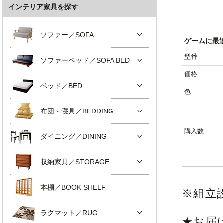
インテリア家具を探す
ソファー／SOFA
ゲームに最
型番
ソファーベッド／SOFA BED
価格
ベッド／BED
色
布団・寝具／BEDDING
購入数
ダイニング／DINING
収納家具／STORAGE
本棚／BOOK SHELF
※組立
ラグマット／RUG
★お届