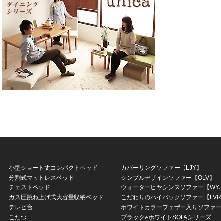
小型ショート丈コンパクトベッド
カバーリングソファー【LJY】
分割式マットレスベッド
シンプルデザインソファー【OLV】
チェストベッド
ウォーターヒヤシンスソファー【WY
ガス圧跳ね上げ式大容量収納ベッド
こだわりのハイバックソファー【LV
テレビ台
ホワイトカラーフェザー入りソファー
こたつ
ブラック&ホワイトSOFAシリーズ