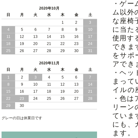
・ゲー
2020年10月
ム以外
日
月
火
水
木
金
土
な座椅
1
2
3
に当た
4
5
6
7
8
9
10
使用す
11
12
13
14
15
16
17
18
19
20
21
22
23
24
できま
25
26
27
28
29
30
31
をサポ
アでき
2020年11月
日
月
火
水
木
金
土
・ヘッ
1
2
3
4
5
6
7
まって
8
9
10
11
12
13
14
イルの
15
16
17
18
19
20
21
・色は
22
23
24
25
26
27
28
リーン
29
30
ていま
グレーの日は休業日です
にも、
ます。