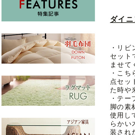
ダイニ
・リビ
セット
ませて
・こち
点セッ
た時や
・テー
脚の素
使用し
らかい
装され