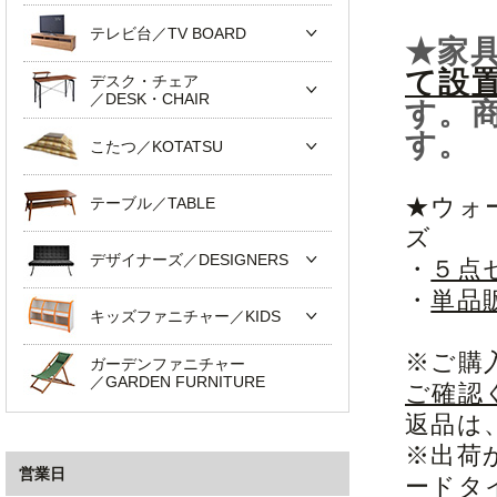
テレビ台／TV BOARD
★家
て設
デスク・チェア
／DESK・CHAIR
す。
す。
こたつ／KOTATSU
★ウォ
テーブル／TABLE
ズ
デザイナーズ／DESIGNERS
・
５点
・
単品
キッズファニチャー／KIDS
※ご購
ガーデンファニチャー
／GARDEN FURNITURE
ご確認
返品は
※出荷
営業日
ードタ