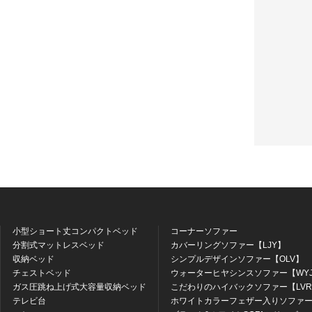
小型ショート丈コンパクトベッド
コーナーソファー
分割式マットレスベッド
カバーリングソファー【LJY】
収納ベッド
シンプルデザインソファー【OLV】
チェストベッド
ウォーターヒヤシンスソファー【WY
ガス圧跳ね上げ式大容量収納ベッド
こだわりのハイバックソファー【LV
テレビ台
ホワイトカラーフェザー入りソファー