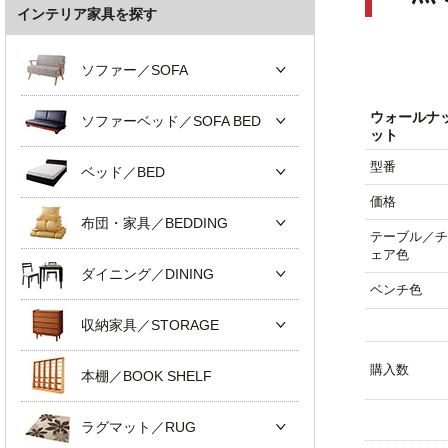
インテリア家具を探す
ソファー／SOFA
ウォールナ
ソファーベッド／SOFA BED
ット
型番
ベッド／BED
価格
布団・家具／BEDDING
テーブル／チ
ェア色
ダイニング／DINING
ベンチ色
収納家具／STORAGE
購入数
本棚／BOOK SHELF
ラグマット／RUG