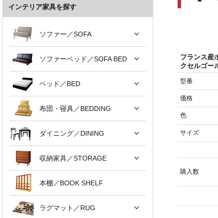
インテリア家具を探す
ソファー／SOFA
フランス産
ソファーベッド／SOFA BED
クセルゴー
型番
ベッド／BED
価格
布団・寝具／BEDDING
色
サイズ
ダイニング／DINING
収納家具／STORAGE
購入数
本棚／BOOK SHELF
ラグマット／RUG