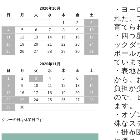
・ヨー
2020年10月
日
月
火
水
木
金
土
れた、
1
2
3
育てら
4
5
6
7
8
9
10
・四つ
11
12
13
14
15
16
17
ックダ
18
19
20
21
22
23
24
25
26
27
28
29
30
31
ボール
ていま
2020年11月
・表地
日
月
火
水
木
金
土
から、
1
2
3
4
5
6
7
8
9
10
11
12
13
14
負担が
15
16
17
18
19
20
21
ので、
22
23
24
25
26
27
28
ます。
29
30
・オゾ
グレーの日は休業日です
殊なス
・掛布