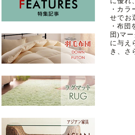
に優れ
・カラ
せでお
・布団
団)マ
に与え
き、さ