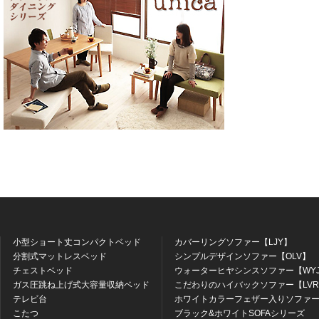
小型ショート丈コンパクトベッド
カバーリングソファー【LJY】
分割式マットレスベッド
シンプルデザインソファー【OLV】
チェストベッド
ウォーターヒヤシンスソファー【WY
ガス圧跳ね上げ式大容量収納ベッド
こだわりのハイバックソファー【LV
テレビ台
ホワイトカラーフェザー入りソファー
こたつ
ブラック&ホワイトSOFAシリーズ