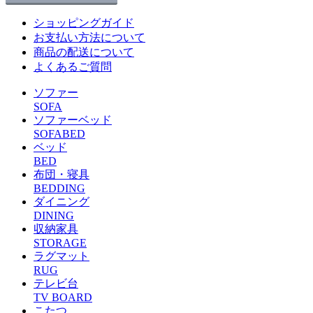
ショッピングガイド
お支払い方法について
商品の配送について
よくあるご質問
ソファー
SOFA
ソファーベッド
SOFABED
ベッド
BED
布団・寝具
BEDDING
ダイニング
DINING
収納家具
STORAGE
ラグマット
RUG
テレビ台
TV BOARD
こたつ