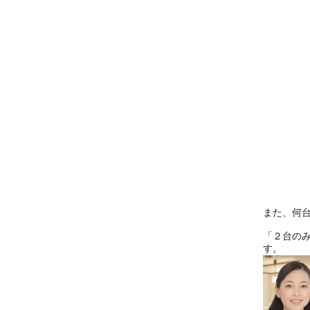
また、何
「２台の
す。