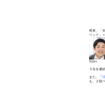
将来、「
ベッド」
Nijiro
３台を連
また、『
も、２段