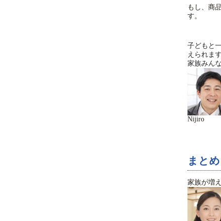
もし、商
す。
子どもと
えられま
家族みん
Nijiro
まとめ
家族が増