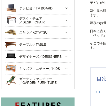
子どもが
テレビ台／TV BOARD
新生児の
ます。
デスク・チェア
／DESK・CHAIR
深夜のお
日本に古
こたつ／KOTATSU
「ベッド
そこで今
テーブル／TABLE
す。
デザイナーズ／DESIGNERS
キッズファニチャー／KIDS
目
ガーデンファニチャー
／GARDEN FURNITURE