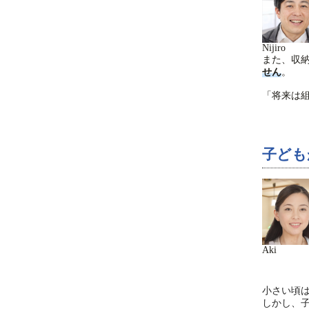
Nijiro
また、収
せん
。
「将来は
子ども
Aki
小さい頃
しかし、