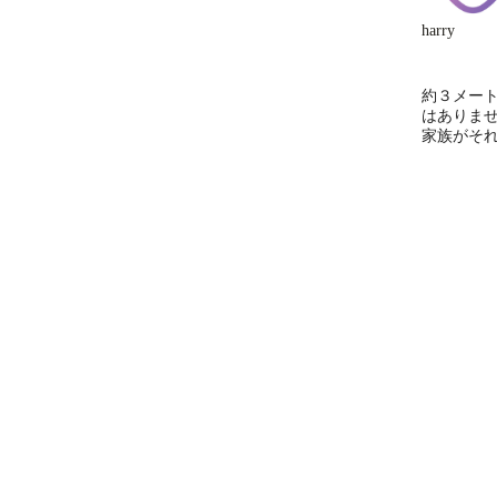
harry
約３メー
はありま
家族がそ