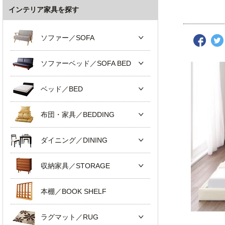
インテリア家具を探す
ソファー／SOFA
ソファーベッド／SOFA BED
ベッド／BED
布団・家具／BEDDING
ダイニング／DINING
収納家具／STORAGE
本棚／BOOK SHELF
ラグマット／RUG