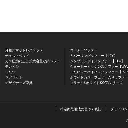
分割式マットレスベッド
コーナーソファー
チェストベッド
カバーリングソファー【LJY】
ガス圧跳ね上げ式大容量収納ベッド
シンプルデザインソファー【OLV】
テレビ台
ウォーターヒヤシンスソファー【WY
こたつ
こだわりのハイバックソファー【LV
ラグマット
ホワイトカラーフェザー入りソファー
デザイナーズ家具
ブラック&ホワイトSOFAシリーズ
特定商取引法に基づく表記
プライバシ
©