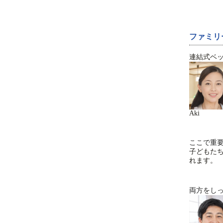
ファミリ
連結式ベ
Aki
ここで重
子どもた
れます。
両方をし