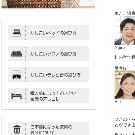
また、深
Nijiro
川の字で
最近は、
Aki
２台のベ
とができ