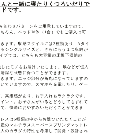
子さんと一緒に寝たりくつろいだりで
ッドです。
み合わせパターンをご用意していますので、
ちろん、ベッド単体（1台）でもご購入は可
きます。収納スタイルには2種類あり、Aタイ
あるシングルサイズと、さらにもう１つ収納が
イプでは、どちらも大容量の床板下収納の
成したモノをお届けいたします。埃などが侵入
も清潔な状態に保つことができます。
できます。エッジ部分が角丸になっていますの
付いていますので、スマホを充電したり、ゲー
げ。高級感があり、お手入れもラクラクです。
ポイント。お子さんがいるとどうしてもずれて
ので、快適におやすみいただくことができま
レスは6種類の中からお選びいただくことが
国産のマルチラススーパースプリングマットレ
本人のカラダの特性を考慮して開発・設計され