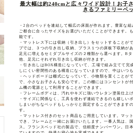
最大幅は約240cmと広々ワイド設計！お
きるファミリーベ
・2台のベッドを連結して幅広の床面が作れます。豊富な組
ご都合に合ったサイズをお選びいただくことができます。も
能です。
・マットレス下には収納（引き出し）をセットすることがで
プでは、３つの引き出し収納、プラス１つの床板下収納が
足元に増えるセミダブルサイズの２種類から選べます。Bタ
他、足元にそれぞれ引き出し収納が付きます。
・引き出しはBOX構造になっていて、工場で組み立てて完
しにくい密閉性のある構造になっていますので、中はいつ
・ヘッドボードは棚式になっていて、小物類を置くことが
で、小さなお子さんも安心です。この棚にはコンセントが
ム機の電源として利用することができます。
・フレームボディは、汚れやキズに強いウレタン塗装仕上
・サイズに関係なく、工具を使わず連結できるのも嬉しい
しまいがちなベッドもしっかりと固定することができます
す。
・マットレス付きのセット商品もご用意しています。マット
でき、フレームと一緒にお届けいたします。一番人気は、
ス。フランスベッド社の製品で、信頼度ナンバーワン。日
ていますので、快適な寝心地を実感できます。