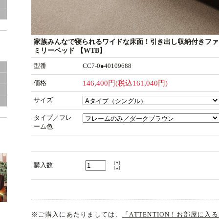
グ
家族みんなで寝られるワイドな床面！引き出し収納付きファ
ミリーベッド 【WTB】
型番
CC7-0●40109688
価格
146,400円(税込161,040円)
き
サイズ
タイプ／フレ
ーム色
購入数
※ご購入にあたりましては、
「ATTENTION！お部屋に