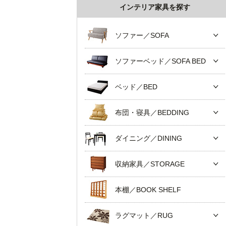
インテリア家具を探す
ソファー／SOFA
ソファーベッド／SOFA BED
ベッド／BED
布団・寝具／BEDDING
ダイニング／DINING
収納家具／STORAGE
本棚／BOOK SHELF
ラグマット／RUG