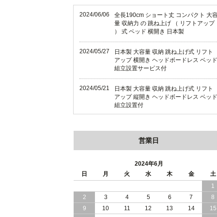
2024/06/06
全長190cm ショート丈 コンパクト 大
量 収納力 の 跳ね上げ （ リフトアップ
） 式 ベッド 横開き 日本製
2024/05/27
日本製 大容量 収納 跳ね上げ式 リフト
アップ 横開き ヘッドボードレス ベッ
組立設置サービス付
2024/05/21
日本製 大容量 収納 跳ね上げ式 リフト
アップ 縦開き ヘッドボードレス ベッ
組立設置付
2024/05/02
日本製 大容量 収納 跳ね上げ式 （ リフ
トアップ ） ベッド 横開き ヘッドボー
営業日
ド 組立設置 付き
2024/04/25
日本製 収納 跳ね上げ式 リフトアップ
2024年6月
ベッド 縦開き ヘッドボード 組立設置
日
月
火
水
木
金
土
ービス付き
1
2
3
4
5
6
7
8
2024/04/23
すのこ の 床板 簡単 軽い コンパクトな
大容量 収納 跳ね上げ式 ベッド
9
10
11
12
13
14
15