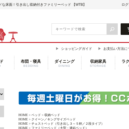
ドな床面！引き出し収納付きファミリーベッド 【WTB】
ログ
ショッピングガイド
お支払い方法に
ド
布団・寝具
ダイニング
収納家具
ラ
D
BEDDING
DINING
STORAGE
HOME
>
ベッド
>
収納ベッド
HOME
>
クイーン／キングサイズベッド
HOME
>
チェストベッド（引き出し３～５杯／２段タイプ）
HOME
>
ファミリーベッド（大型・連結ベッド）