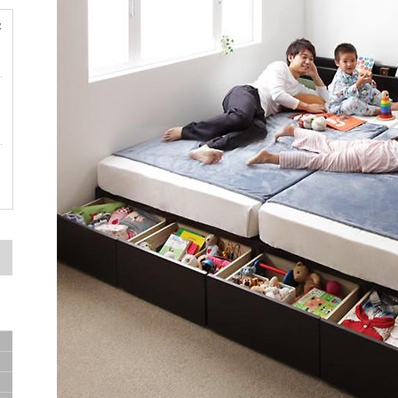
容
ド
ド
サ