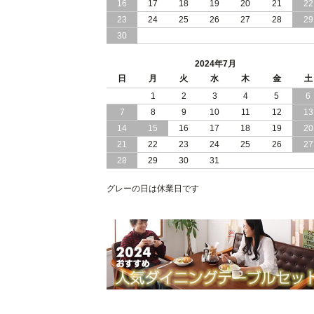
16
17
18
19
20
21
22
2024/03/28
おすすめ クイーン キング ワイドキン
23
24
25
26
27
28
29
サイズ で 通気性ある すのこ仕様 大容
30
量 収納 跳ね上げ ベッド
2024年7月
2024/02/29
畳 仕様 で 敷き布団 が使える 引き出し
日
月
火
水
木
金
土
収納 付き 大容量 チェスト ベッド 日本
製 ヘッドボードなし
1
2
3
4
5
6
7
8
9
10
11
12
13
2024/02/23
畳 の 床面 で 敷き布団 で 寝られる 引
14
15
16
17
18
19
20
出し 収納庫 付 大容量 チェスト ベッド
21
22
23
24
25
26
27
日本製
28
29
30
31
2024/02/13
床 畳仕様 で 敷き布団 が 使える 引き出
し 収納庫 付き チェスト ベッド 日本製
グレーの日は休業日です