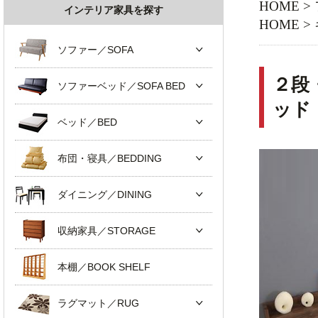
HOME
>
インテリア家具を探す
HOME
>
ソファー／SOFA
２段
ソファーベッド／SOFA BED
ッド
ベッド／BED
布団・寝具／BEDDING
ダイニング／DINING
収納家具／STORAGE
本棚／BOOK SHELF
ラグマット／RUG