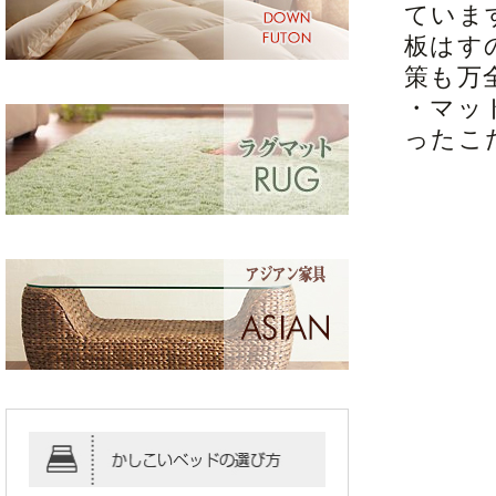
ていま
板はす
策も万
・マッ
ったこ