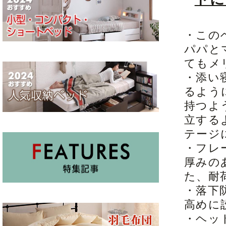
・この
パパと
てもメ
・添い
るよう
持つよ
立する
テージ
・フレ
厚みの
た、耐
・落下
高めに
・ヘッ