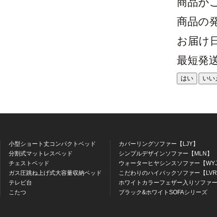
商品が
商品の
お届け
最短発
はい
いい
小型ショート丈コンパクトベッド
カバーリングソファー【LJY】
分割式マットレスベッド
シンプルデザインソファー【MLN】
チェストベッド
ウォーターヒヤシンスソファー【WY
ガス圧跳ね上げ式大容量収納ベッド
こだわりのハイバックソファー【LV
テレビ台
ホワイトカラーフェザー入りソファー
こたつ
ブラック&ホワイトSOFAシリーズ