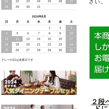
さい。
21
22
23
24
25
26
27
28
29
30
31
2024/05/21
日本製 大容量 収納 跳ね上げ式 リフト
アップ 縦開き ヘッドボードレス ベッド
2024年8月
組立設置付
日
月
火
水
木
金
土
2024/05/02
1
2
3
日本製 大容量 収納 跳ね上げ式 （ リフ
トアップ ） ベッド 横開き ヘッドボー
4
5
6
7
8
9
10
ド 組立設置 付き
11
12
13
14
15
16
17
18
19
20
21
22
23
24
2024/04/25
日本製 収納 跳ね上げ式 リフトアップ
25
26
27
28
29
30
31
ベッド 縦開き ヘッドボード 組立設置サ
ービス付き
グレーの日は休業日です
2024/04/23
すのこ の 床板 簡単 軽い コンパクトな
大容量 収納 跳ね上げ式 ベッド
２段
ドに