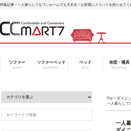
特集記事－一人暮らしでもワンルームでも大丈夫！お部屋にメリハリを持たせてくれる
ソファー
ソファーベッド
ベッド
布団・寝具
SOFA
SOFABED
BED
BEDDING
Top
>
ダイニ
一人暮らしで
一人
ダイ