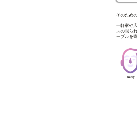
そのため
一軒家や
スの限ら
ーブルを
harry