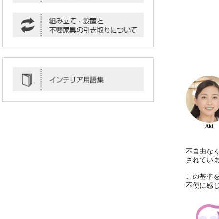
Aki
不自由な
されてい
この基準
不便に感