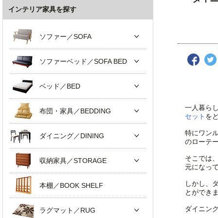
インテリア家具を探す
ソファー／SOFA
ソファーベッド／SOFA BED
ベッド／BED
一人暮ら
布団・家具／BEDDING
セット
を
特にワン
ダイニング／DINING
のローテ
そこでは
収納家具／STORAGE
元になっ
しかし、
本棚／BOOK SHELF
とができ
ダイニン
ラグマット／RUG