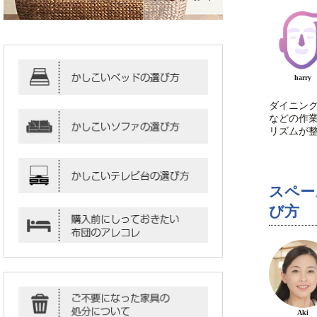
harry
ダイニン
などの作
リズムが
スペー
び方
Aki