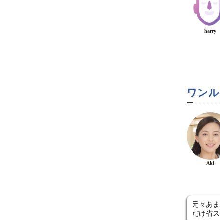
harry
ワンル
Aki
元々あま
だけ省ス