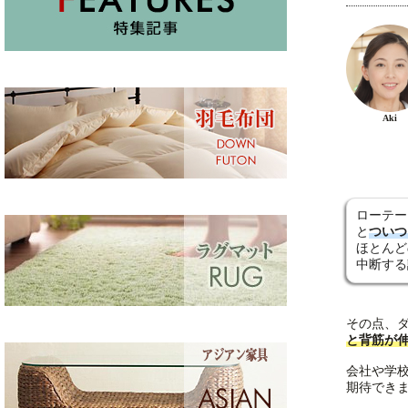
Aki
ローテー
と
ついつ
ほとんど
中断する
その点、
と背筋が
会社や学
期待でき