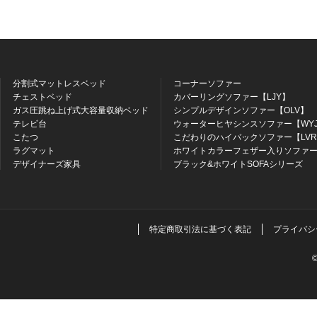
分割式マットレスベッド
コーナーソファー
チェストベッド
カバーリングソファー【LJY】
ガス圧跳ね上げ式大容量収納ベッド
シンプルデザインソファー【OLV】
テレビ台
ウォーターヒヤシンスソファー【WY
こたつ
こだわりのハイバックソファー【LV
ラグマット
ホワイトカラーフェザー入りソファー
デザイナーズ家具
ブラック&ホワイトSOFAシリーズ
特定商取引法に基づく表記
プライバシ
©