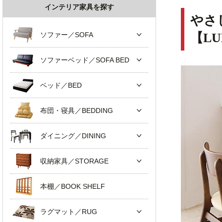
インテリア家具を探す
やさ
ソファー／SOFA
【L
ソファーベッド／SOFA BED
ベッド／BED
布団・寝具／BEDDING
ダイニング／DINING
収納家具／STORAGE
本棚／BOOK SHELF
ラグマット／RUG