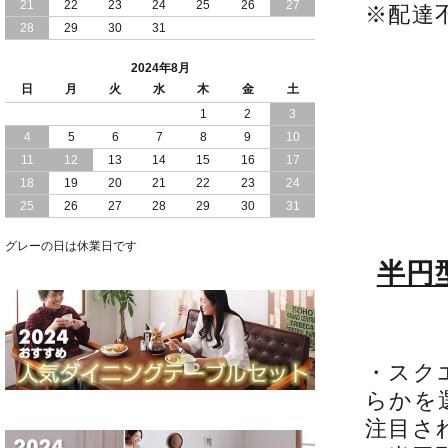
21
22
23
24
25
26
27
※配達
28
29
30
31
2024/05/21
日本製 大容量 収納 跳ね上げ式 リフト
アップ 縦開き ヘッドボードレス ベッド
2024年8月
組立設置付
日
月
火
水
木
金
土
2024/05/02
1
2
3
日本製 大容量 収納 跳ね上げ式 （ リフ
トアップ ） ベッド 横開き ヘッドボー
4
5
6
7
8
9
10
ド 組立設置 付き
11
12
13
14
15
16
17
18
19
20
21
22
23
24
2024/04/25
日本製 収納 跳ね上げ式 リフトアップ
25
26
27
28
29
30
31
ベッド 縦開き ヘッドボード 組立設置サ
ービス付き
グレーの日は休業日です
半円
2024/04/23
すのこ の 床板 簡単 軽い コンパクトな
大容量 収納 跳ね上げ式 ベッド
・スク
らかを
注目さ