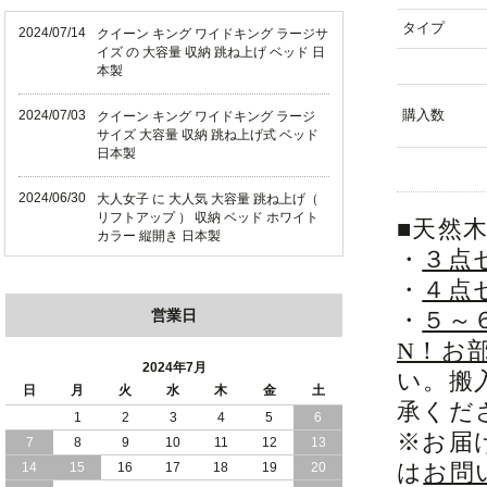
タイプ
2024/07/14
クイーン キング ワイドキング ラージサ
イズ の 大容量 収納 跳ね上げ ベッド 日
本製
購入数
2024/07/03
クイーン キング ワイドキング ラージ
サイズ 大容量 収納 跳ね上げ式 ベッド
日本製
2024/06/30
大人女子 に 大人気 大容量 跳ね上げ（
リフトアップ ） 収納 ベッド ホワイト
■天然
カラー 縦開き 日本製
・
３点
2024/06/22
ショート丈 コンパクト な 大容量 収納
・
４点
跳ね上げ（ リフトアップ ） ベッド ホ
営業日
・
５～
ワイトカラー 縦開き 日本製
N！お
2024/06/06
全長190cm ショート丈 コンパクト 大容
2024年7月
い。搬
量 収納力 の 跳ね上げ （ リフトアップ
日
月
火
水
木
金
土
） 式 ベッド 横開き 日本製
承くだ
1
2
3
4
5
6
※お届
7
8
9
10
11
12
13
2024/05/27
日本製 大容量 収納 跳ね上げ式 リフト
アップ 横開き ヘッドボードレス ベッド
は
お問
14
15
16
17
18
19
20
組立設置サービス付