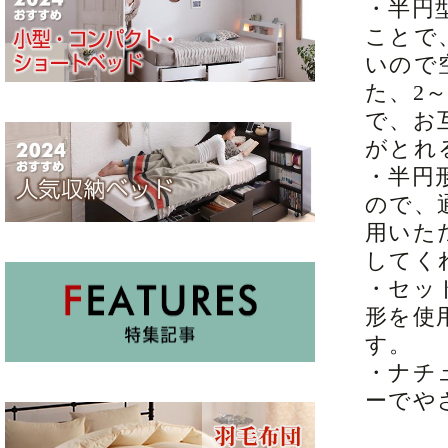
・半円
ことで
いので
た、2
で、お
がとれ
・半円
ので、
用いた
してく
・セッ
形を使
す。
・ナチ
ーでや