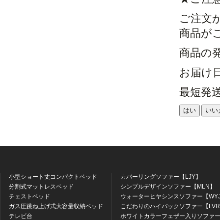
ご注文
商品が
商品の
お届け
最短発
はい
いい
小型ショート丈コンパクトベッド
カバーリングソファー【LJY】
分割式マットレスベッド
シンプルデザインソファー【MLN】
チェストベッド
ウォーターヒヤシンスソファー【WY
ガス圧跳ね上げ式大容量収納ベッド
こだわりのハイバックソファー【LV
テレビ台
ホワイトカラーフェザー入りソファー