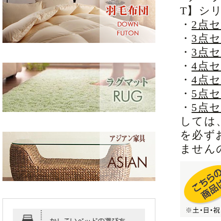
T】シ
・
2点
・
3点
・
3点セ
・
4点
・
4点セ
・
5点
・
5点
しては
を必ず
ません