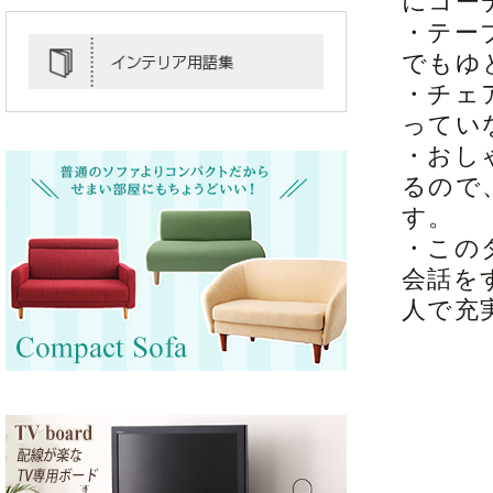
にコー
・テー
でもゆ
・チェ
ってい
・おし
るので
す。
・この
会話を
人で充