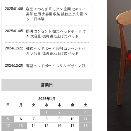
2025/01/08
寝室 くつろぎ 和モダン 空間 セキスイ
美草 使用 大容量 収納 跳ね上げ式 畳 ベ
ッド 日本製
2025/01/05
照明 コンセント 棚式 ヘッドボード 付
き 大容量 収納 跳ね上げ式 ベッド
2024/12/22
棚式 ヘッドボード 照明 コンセント 付
き 大容量 収納 跳ね上げ式 ベッド
2024/12/20
薄型 ヘッドボード スリム デザイン 跳
ね上げ式 大容量 収納 ベッド 横開き 日
本製
営業日
2024/12/18
薄型 ヘッドボード スリム デザイン 跳
ね上げ式 大容量 収納 ベッド 縦開き 日
本製
2025年1月
日
月
火
水
木
金
土
2024/12/17
便利な 棚 モダンライト コンセント 付
1
2
3
4
き 大容量 収納 リフトアップ ベッド 横
5
6
7
8
9
10
11
開き 日本製
12
13
14
15
16
17
18