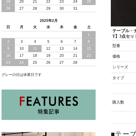
2024/11/07
19
20
便利な 棚 モダンライト コンセント 付
21
22
23
24
25
き 大容量 収納 リフトアップ 縦開き 日
26
27
28
29
30
31
本製 ベッド
2025年2月
2024/10/30
女性人気 日本製 コンパクト な ショー
日
月
火
水
木
金
土
トサイズ 跳ね上げ 収納 ベッド 横開き
テーブル・
1
ヘッドボード付
T】3点セッ
2
3
4
5
6
7
8
型番
2024/10/17
日本製 コンパクト な ショートサイズ
9
10
11
12
13
14
15
跳ね上げ 収納 ベッド 横開き ヘッドボ
16
17
18
19
20
21
22
価格
ード無し
23
24
25
26
27
28
シリーズ
2024/10/15
安心 日本製 省スペース 薄型 ヘッドボ
グレーの日は休業日です
ード 跳ね上げ式 大容量 収納 ベッド
タイプ
購入数
■テー