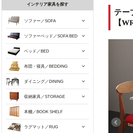
インテリア家具を探す
テー
ソファー／SOFA
【W
ソファーベッド／SOFA BED
ベッド／BED
布団・寝具／BEDDING
ダイニング／DINING
収納家具／STORAGE
本棚／BOOK SHELF
ラグマット／RUG