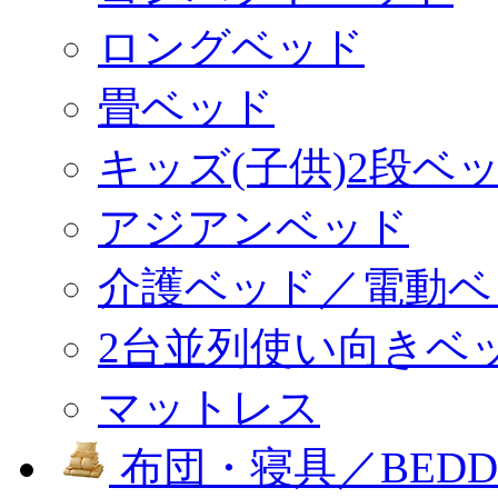
ロングベッド
畳ベッド
キッズ(子供)2段ベ
アジアンベッド
介護ベッド／電動ベ
2台並列使い向きベ
マットレス
布団・寝具／BEDD