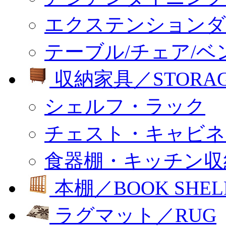
エクステンションダ
テーブル/チェア/ベ
収納家具／STORA
シェルフ・ラック
チェスト・キャビネ
食器棚・キッチン収
本棚／BOOK SHEL
ラグマット／RUG