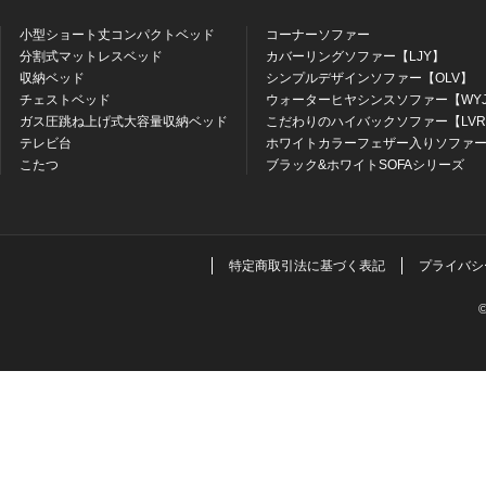
小型ショート丈コンパクトベッド
コーナーソファー
分割式マットレスベッド
カバーリングソファー【LJY】
収納ベッド
シンプルデザインソファー【OLV】
チェストベッド
ウォーターヒヤシンスソファー【WY
ガス圧跳ね上げ式大容量収納ベッド
こだわりのハイバックソファー【LV
テレビ台
ホワイトカラーフェザー入りソファー
こたつ
ブラック&ホワイトSOFAシリーズ
特定商取引法に基づく表記
プライバシ
©