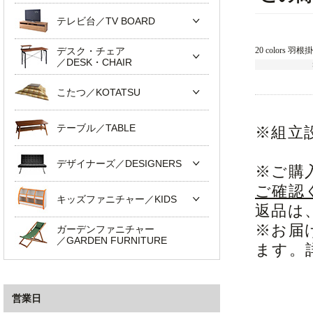
テレビ台／TV BOARD
デスク・チェア
20 colors 羽
／DESK・CHAIR
こたつ／KOTATSU
テーブル／TABLE
※組立
デザイナーズ／DESIGNERS
※ご購
ご確認
キッズファニチャー／KIDS
返品は
※お届
ガーデンファニチャー
／GARDEN FURNITURE
ます。
営業日