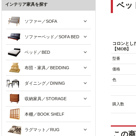
ベッ
インテリア家具を探す
ソファー／SOFA
ソファーベッド／SOFA BED
コロンとし
【MOB】
ベッド／BED
型番
布団・家具／BEDDING
価格
色
ダイニング／DINING
収納家具／STORAGE
購入数
本棚／BOOK SHELF
ラグマット／RUG
この商