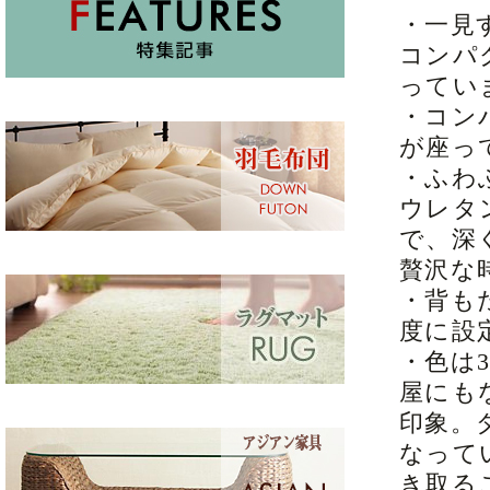
・一見
コンパ
ってい
・コン
が座っ
・ふわ
ウレタ
で、深
贅沢な
・背も
度に設
・色は
屋にも
印象。
なって
き取る