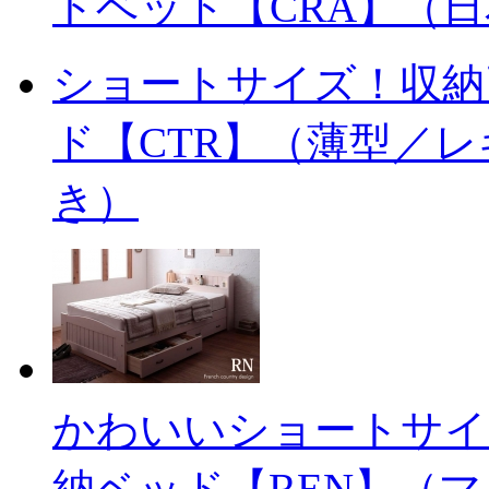
トベッド【CRA】（
ショートサイズ！収納
ド【CTR】（薄型／
き）
かわいいショートサイ
納ベッド【REN】（