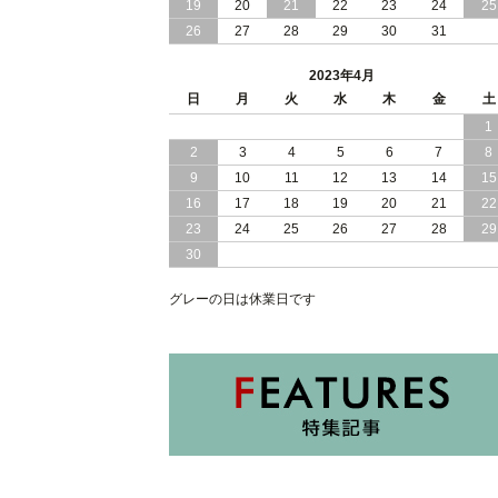
19
20
21
22
23
24
25
2023/01/25
おすすめ お洒落な 北欧風 グレーカラ
26
27
28
29
30
31
収納 ベッド
2023年4月
2023/01/20
おすすめ お洒落 で スタイリッシュ な
日
月
引き出し付き 収納 ベッド
火
水
木
金
土
1
2023/01/17
おすすめ ヘッドボードレス コンパクト
2
3
4
5
6
7
8
設計 敷き布団 使用可能 大容量収納 ベ
9
10
11
12
13
14
15
ッド
16
17
18
19
20
21
22
23
24
25
26
27
28
29
30
グレーの日は休業日です