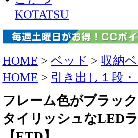
KOTATSU
HOME
>
ベッド
>
収納ベ
HOME
>
引き出し１段・
フレーム色がブラック
タイリッシュなLED
【ETD】