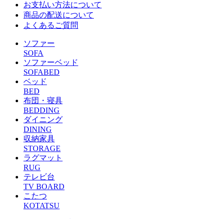
お支払い方法について
商品の配送について
よくあるご質問
ソファー
SOFA
ソファーベッド
SOFABED
ベッド
BED
布団・寝具
BEDDING
ダイニング
DINING
収納家具
STORAGE
ラグマット
RUG
テレビ台
TV BOARD
こたつ
KOTATSU