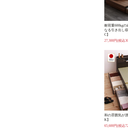
耐荷重600k
なる引き出し収
C】
27,300円(税込30
和の雰囲気が漂
K】
65,600円(税込72