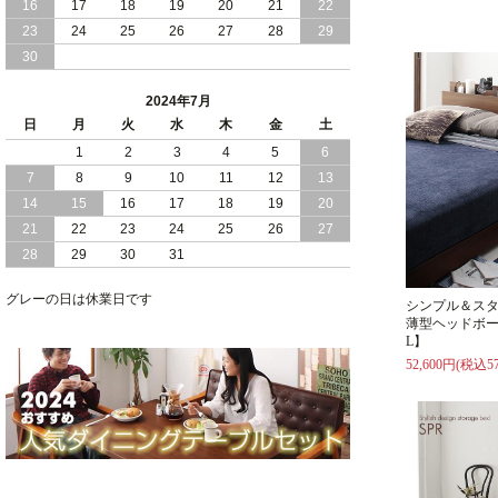
16
17
18
19
20
21
22
2024/03/28
おすすめ クイーン キング ワイドキング
23
24
25
26
27
28
29
サイズ で 通気性ある すのこ仕様 大容
30
量 収納 跳ね上げ ベッド
2024年7月
2024/02/29
畳 仕様 で 敷き布団 が使える 引き出し
日
月
火
水
木
金
土
収納 付き 大容量 チェスト ベッド 日本
製 ヘッドボードなし
1
2
3
4
5
6
7
8
9
10
11
12
13
2024/02/23
畳 の 床面 で 敷き布団 で 寝られる 引き
14
15
16
17
18
19
20
出し 収納庫 付 大容量 チェスト ベッド
21
22
23
24
25
26
27
日本製
28
29
30
31
2024/02/13
床 畳仕様 で 敷き布団 が 使える 引き出
し 収納庫 付き チェスト ベッド 日本製
グレーの日は休業日です
シンプル＆ス
薄型ヘッドボー
L】
52,600円(税込57