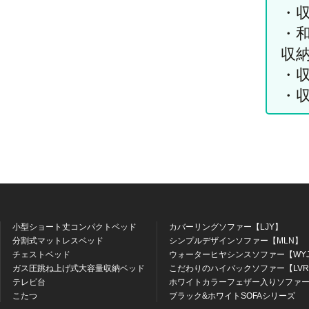
・
・
収
・
・
小型ショート丈コンパクトベッド
カバーリングソファー【LJY】
分割式マットレスベッド
シンプルデザインソファー【MLN】
チェストベッド
ウォーターヒヤシンスソファー【WY
ガス圧跳ね上げ式大容量収納ベッド
こだわりのハイバックソファー【LV
テレビ台
ホワイトカラーフェザー入りソファー
こたつ
ブラック&ホワイトSOFAシリーズ