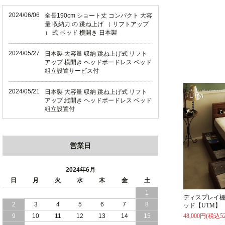
2024/06/06
全長190cm ショート丈 コンパクト 大容
量 収納力 の 跳ね上げ （ リフトアップ
） 式 ベッド 横開き 日本製
2024/05/27
日本製 大容量 収納 跳ね上げ式 リフト
アップ 横開き ヘッドボードレス ベッド
組立設置サービス付
2024/05/21
日本製 大容量 収納 跳ね上げ式 リフト
アップ 縦開き ヘッドボードレス ベッド
組立設置付
2024/05/02
日本製 大容量 収納 跳ね上げ式 （ リフ
トアップ ） ベッド 横開き ヘッドボー
営業日
ド 組立設置 付き
2024/04/25
日本製 収納 跳ね上げ式 リフトアップ
2024年6月
ベッド 縦開き ヘッドボード 組立設置サ
日
月
火
水
木
金
土
ービス付き
1
ディスプレイ棚
2
3
4
5
6
7
8
ッド【UTM】
2024/04/23
すのこ の 床板 簡単 軽い コンパクトな
大容量 収納 跳ね上げ式 ベッド
9
10
11
12
13
14
15
48,000円(税込52