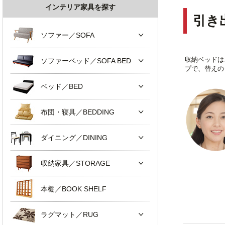
インテリア家具を探す
引き
ソファー／SOFA
収納ベッドは
ソファーベッド／SOFA BED
プで、替えの
ベッド／BED
布団・寝具／BEDDING
ダイニング／DINING
収納家具／STORAGE
本棚／BOOK SHELF
ラグマット／RUG