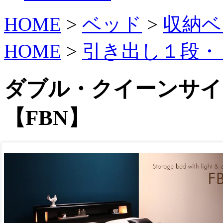
HOME
>
ベッド
>
収納ベ
HOME
>
引き出し１段・
ダブル・クイーンサイ
【FBN】