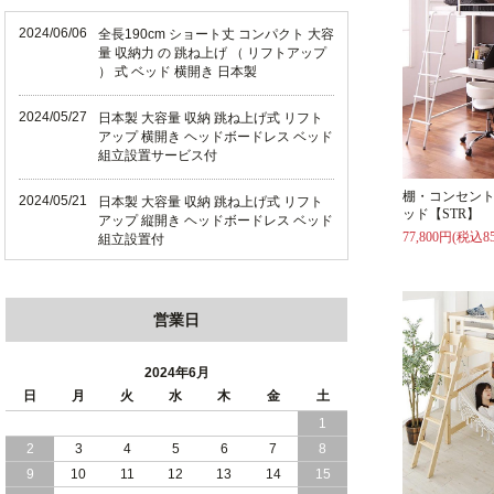
2024/06/06
全長190cm ショート丈 コンパクト 大容
量 収納力 の 跳ね上げ （ リフトアップ
） 式 ベッド 横開き 日本製
2024/05/27
日本製 大容量 収納 跳ね上げ式 リフト
アップ 横開き ヘッドボードレス ベッド
組立設置サービス付
棚・コンセン
2024/05/21
日本製 大容量 収納 跳ね上げ式 リフト
ッド【STR】
アップ 縦開き ヘッドボードレス ベッド
77,800円(税込85
組立設置付
2024/05/02
日本製 大容量 収納 跳ね上げ式 （ リフ
トアップ ） ベッド 横開き ヘッドボー
営業日
ド 組立設置 付き
2024/04/25
日本製 収納 跳ね上げ式 リフトアップ
2024年6月
ベッド 縦開き ヘッドボード 組立設置サ
日
月
火
水
木
金
土
ービス付き
1
2
3
4
5
6
7
8
2024/04/23
すのこ の 床板 簡単 軽い コンパクトな
大容量 収納 跳ね上げ式 ベッド
9
10
11
12
13
14
15