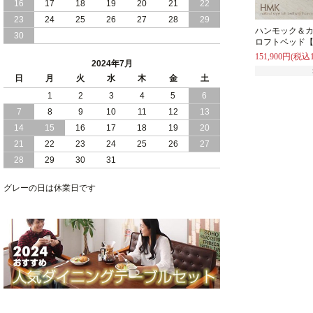
16
17
18
19
20
21
22
2024/03/28
おすすめ クイーン キング ワイドキング
23
24
25
26
27
28
29
サイズ で 通気性ある すのこ仕様 大容
ハンモック＆
30
量 収納 跳ね上げ ベッド
ロフトベッド【
151,900円(税込1
2024年7月
2024/02/29
畳 仕様 で 敷き布団 が使える 引き出し
日
月
火
水
木
金
土
収納 付き 大容量 チェスト ベッド 日本
製 ヘッドボードなし
1
2
3
4
5
6
7
8
9
10
11
12
13
2024/02/23
畳 の 床面 で 敷き布団 で 寝られる 引き
14
15
16
17
18
19
20
出し 収納庫 付 大容量 チェスト ベッド
21
22
23
24
25
26
27
日本製
28
29
30
31
2024/02/13
床 畳仕様 で 敷き布団 が 使える 引き出
し 収納庫 付き チェスト ベッド 日本製
グレーの日は休業日です