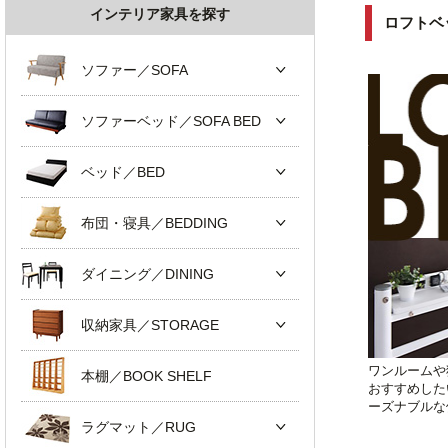
インテリア家具を探す
ロフトベ
ソファー／SOFA
ソファーベッド／SOFA BED
ベッド／BED
布団・寝具／BEDDING
ダイニング／DINING
収納家具／STORAGE
ワンルームや
本棚／BOOK SHELF
おすすめした
ーズナブルな
ラグマット／RUG