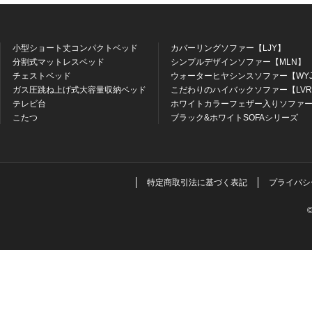
小型ショート丈コンパクトベッド
カバーリングソファー【LJY】
分割式マットレスベッド
シンプルデザインソファー【MLN】
チェストベッド
ウォーターヒヤシンスソファー【WY
ガス圧跳ね上げ式大容量収納ベッド
こだわりのハイバックソファー【LV
テレビ台
ホワイトカラーフェザー入りソファー
こたつ
ブラック&ホワイトSOFAシリーズ
特定商取引法に基づく表記
プライバシ
©