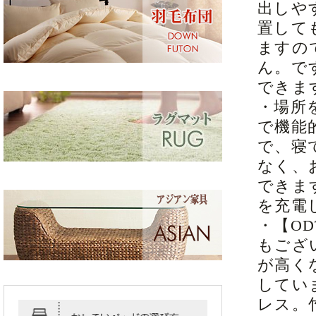
出しや
置して
ますの
ん。で
できま
・場所
で機能
で、寝
なく、
できま
を充電
・【O
もござ
が高く
してい
レス。