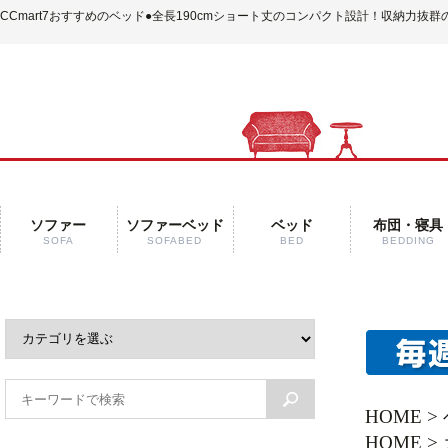
CCmart7おすすめのベッド
●全長190cmショート丈のコンパクト設計！収納力抜
ソファー
ソファーベッド
ベッド
布団・寝具
SOFA
SOFABED
BED
BEDDING
HOME
>
HOME
>