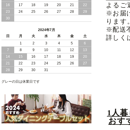
よるご
16
17
18
19
20
21
22
2024/03/28
おすすめ クイーン キング ワイドキング
23
24
25
26
27
28
29
※お届
サイズ で 通気性ある すのこ仕様 大容
30
量 収納 跳ね上げ ベッド
ります
※配送
2024年7月
2024/02/29
畳 仕様 で 敷き布団 が使える 引き出し
日
月
火
水
木
金
土
詳しく
収納 付き 大容量 チェスト ベッド 日本
製 ヘッドボードなし
1
2
3
4
5
6
7
8
9
10
11
12
13
2024/02/23
畳 の 床面 で 敷き布団 で 寝られる 引き
14
15
16
17
18
19
20
出し 収納庫 付 大容量 チェスト ベッド
21
22
23
24
25
26
27
日本製
28
29
30
31
2024/02/13
床 畳仕様 で 敷き布団 が 使える 引き出
し 収納庫 付き チェスト ベッド 日本製
グレーの日は休業日です
1人
おす