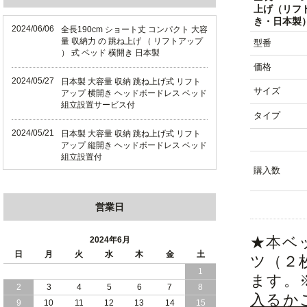
上げ（リフ
き・日本製
2024/06/06
全長190cm ショート丈 コンパクト 大容
量 収納力 の 跳ね上げ （ リフトアップ
型番
） 式 ベッド 横開き 日本製
価格
2024/05/27
日本製 大容量 収納 跳ね上げ式 リフト
サイズ
アップ 横開き ヘッドボードレス ベッド
組立設置サービス付
タイプ
2024/05/21
日本製 大容量 収納 跳ね上げ式 リフト
アップ 縦開き ヘッドボードレス ベッド
組立設置付
購入数
2024/05/02
日本製 大容量 収納 跳ね上げ式 （ リフ
トアップ ） ベッド 横開き ヘッドボー
営業日
ド 組立設置 付き
2024/04/25
日本製 収納 跳ね上げ式 リフトアップ
★本ベ
2024年6月
ベッド 縦開き ヘッドボード 組立設置サ
日
月
火
水
木
金
土
ツ（２
ービス付き
1
ます。
2
3
4
5
6
7
8
2024/04/23
すのこ の 床板 簡単 軽い コンパクトな
入るか
大容量 収納 跳ね上げ式 ベッド
9
10
11
12
13
14
15