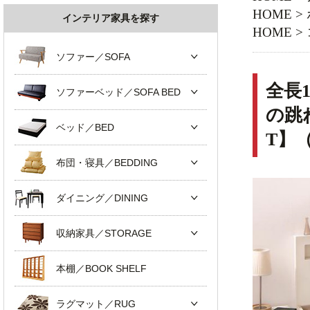
HOME
>
インテリア家具を探す
HOME
>
ソファー／SOFA
全長
ソファーベッド／SOFA BED
の跳
ベッド／BED
T】
布団・寝具／BEDDING
ダイニング／DINING
収納家具／STORAGE
本棚／BOOK SHELF
ラグマット／RUG