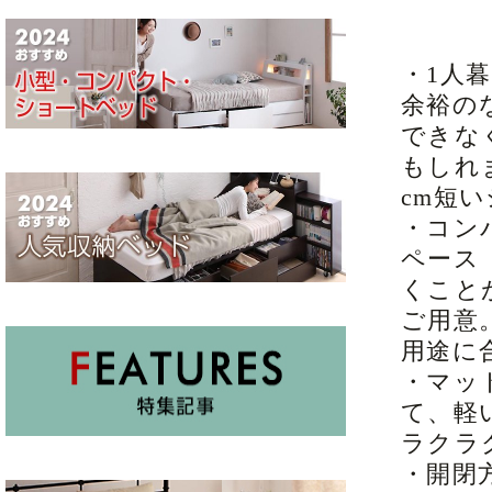
・1人
余裕の
できな
もしれ
cm短
・コン
ペース
くこと
ご用意
用途に
・マッ
て、軽
ラクラ
・開閉