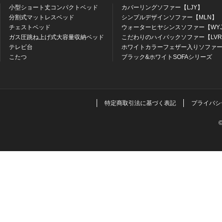
小型ショート丈コンパクトベッド
カバーリングソファー【LJY】
分割式マットレスベッド
シンプルデザインソファー【MLN】
チェストベッド
ウォーターヒヤシンスソファー【WY
ガス圧跳ね上げ式大容量収納ベッド
こだわりのハイバックソファー【LV
テレビ台
ホワイトカラーフェザー入りソファー
こたつ
ブラック&ホワイトSOFAシリーズ
特定商取引法に基づく表記
プライバシ
©