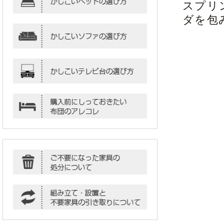
スプリ
ダを包