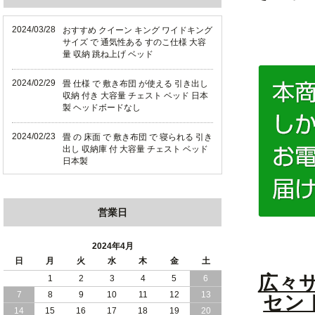
2024/03/28
おすすめ クイーン キング ワイドキング
サイズ で 通気性ある すのこ仕様 大容
量 収納 跳ね上げ ベッド
2024/02/29
畳 仕様 で 敷き布団 が使える 引き出し
収納 付き 大容量 チェスト ベッド 日本
製 ヘッドボードなし
2024/02/23
畳 の 床面 で 敷き布団 で 寝られる 引き
出し 収納庫 付 大容量 チェスト ベッド
日本製
2024/02/13
床 畳仕様 で 敷き布団 が 使える 引き出
し 収納庫 付き チェスト ベッド 日本製
営業日
2024/02/05
おすすめ 引出し 収納 付 シンプル ＆ ス
タイリッシュ 国産 日本製 チェスト ベ
2024年4月
ッド
日
月
火
水
木
金
土
広々サ
1
2
3
4
5
6
2024/02/02
日本製 引出し 収納 と 棚 コンセント が
7
8
9
10
11
12
13
セン
付いた シンプル デザイン チェスト ベ
ッド
14
15
16
17
18
19
20