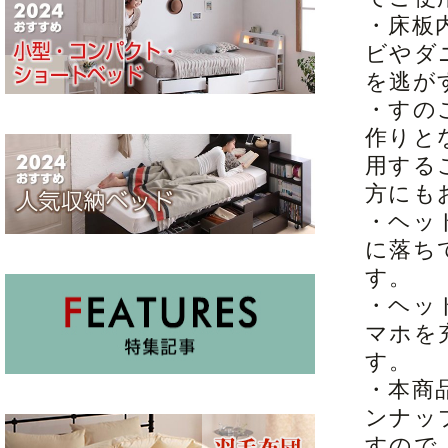
・床板
ビやダ
を逃が
・すの
作りと
用する
方にも
・ヘッ
に落ち
す。
・ヘッ
マホを
す。
・本商
ンナッ
すので