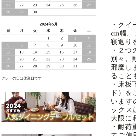
21
22
23
24
25
26
27
2024/01/24
シンプル スタイリッシュ 引出し 収納
28
29
30
モダンライト コンセント 付き 日本製
チェスト ベッド
・クイー
2024年5月
日
月
火
水
木
金
土
cm幅
2024/01/17
大人女子 に 人気 ホワイト ボディ 引き
1
2
3
4
出し 収納 付き チェスト ベッド 日本製
寝返り
5
6
7
8
9
10
11
・２つ
2024/01/06
おすすめ ヘッドボードレス 大容量 引出
12
13
14
15
16
17
18
し 収納 チェスト ベッド
別々。
19
20
21
22
23
24
25
邪魔し
26
27
28
29
30
31
2023/12/30
引き出し 5杯 収納庫 付き で 収納力 抜
ること
群 ！ ブラックボディ の 日本製 チェス
グレーの日は休業日です
ト ベッド
・床板
ド）を
います
ックス
大限に
・耐荷
てご使