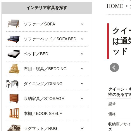
HOME
>
インテリア家具を探す
ソファー／SOFA
クイ
ソファーベッド／SOFA BED
は通
ッド
ベッド／BED
布団・寝具／BEDDING
ダイニング／DINING
クイーン・
性のあるす
収納家具／STORAGE
型番
本棚／BOOK SHELF
価格
収納庫／サイ
ラグマット／RUG
ズ