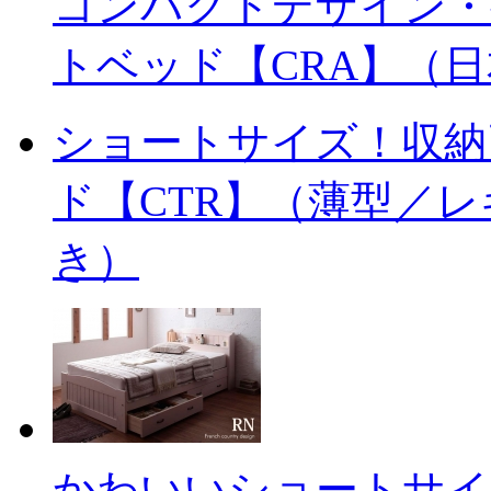
コンパクトデザイン・
トベッド【CRA】（
ショートサイズ！収納
ド【CTR】（薄型／
き）
かわいいショートサイ