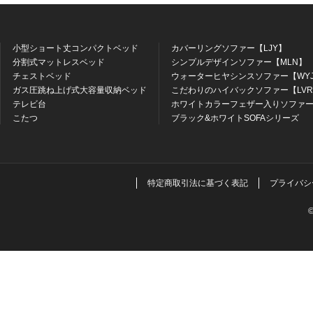
小型ショート丈コンパクトベッド
カバーリングソファー【LJY】
分割式マットレスベッド
シンプルデザインソファー【MLN】
チェストベッド
ウォーターヒヤシンスソファー【WY
ガス圧跳ね上げ式大容量収納ベッド
こだわりのハイバックソファー【LV
テレビ台
ホワイトカラーフェザー入りソファー
こたつ
ブラック&ホワイトSOFAシリーズ
特定商取引法に基づく表記
プライバシ
©