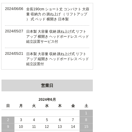
2024/06/06
全長190cm ショート丈 コンパクト 大容
量 収納力 の 跳ね上げ （ リフトアップ
） 式 ベッド 横開き 日本製
2024/05/27
日本製 大容量 収納 跳ね上げ式 リフト
アップ 横開き ヘッドボードレス ベッド
組立設置サービス付
2024/05/21
日本製 大容量 収納 跳ね上げ式 リフト
アップ 縦開き ヘッドボードレス ベッド
組立設置付
2024/05/02
日本製 大容量 収納 跳ね上げ式 （ リフ
トアップ ） ベッド 横開き ヘッドボー
営業日
ド 組立設置 付き
2024/04/25
日本製 収納 跳ね上げ式 リフトアップ
2024年6月
ベッド 縦開き ヘッドボード 組立設置サ
日
月
火
水
木
金
土
ービス付き
1
2
3
4
5
6
7
8
2024/04/23
すのこ の 床板 簡単 軽い コンパクトな
大容量 収納 跳ね上げ式 ベッド
9
10
11
12
13
14
15