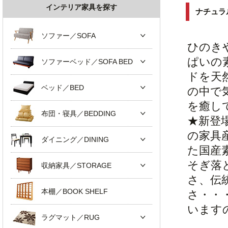
インテリア家具を探す
ナチュラ
ソファー／SOFA
ひのき
ぱいの
ソファーベッド／SOFA BED
ドを天
ベッド／BED
の中で
を癒し
布団・寝具／BEDDING
★新登場
の家具
ダイニング／DINING
た国産
そぎ落
収納家具／STORAGE
さ、伝
本棚／BOOK SHELF
さ・・
います
ラグマット／RUG