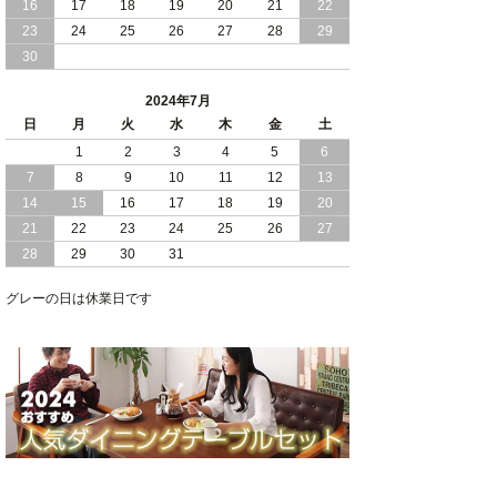
16
17
18
19
20
21
22
2024/03/28
おすすめ クイーン キング ワイドキング
23
24
25
26
27
28
29
サイズ で 通気性ある すのこ仕様 大容
30
量 収納 跳ね上げ ベッド
2024年7月
2024/02/29
畳 仕様 で 敷き布団 が使える 引き出し
日
月
火
水
木
金
土
収納 付き 大容量 チェスト ベッド 日本
製 ヘッドボードなし
1
2
3
4
5
6
7
8
9
10
11
12
13
2024/02/23
畳 の 床面 で 敷き布団 で 寝られる 引き
14
15
16
17
18
19
20
出し 収納庫 付 大容量 チェスト ベッド
21
22
23
24
25
26
27
日本製
28
29
30
31
2024/02/13
床 畳仕様 で 敷き布団 が 使える 引き出
し 収納庫 付き チェスト ベッド 日本製
グレーの日は休業日です