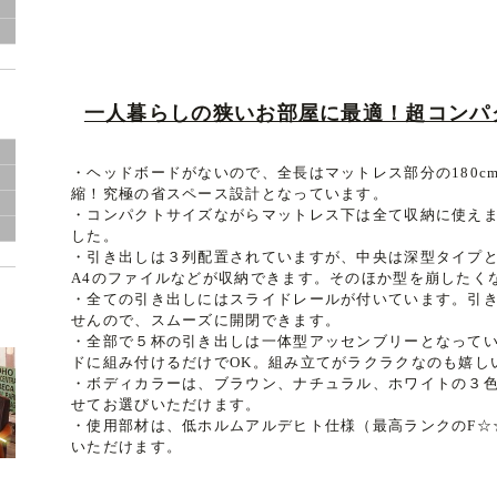
グ
一人暮らしの狭いお部屋に最適！超コンパ
・ヘッドボードがないので、全長はマットレス部分の180c
き
縮！究極の省スペース設計となっています。
・コンパクトサイズながらマットレス下は全て収納に使えま
した。
・引き出しは３列配置されていますが、中央は深型タイプ
A4のファイルなどが収納できます。そのほか型を崩したく
・全ての引き出しにはスライドレールが付いています。引
せんので、スムーズに開閉できます。
・全部で５杯の引き出しは一体型アッセンブリーとなって
ドに組み付けるだけでOK。組み立てがラクラクなのも嬉し
・ボディカラーは、ブラウン、ナチュラル、ホワイトの３
せてお選びいただけます。
・使用部材は、低ホルムアルデヒト仕様（最高ランクのF☆
いただけます。