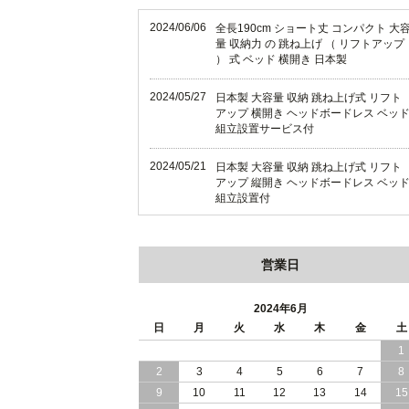
2024/06/06
全長190cm ショート丈 コンパクト 大
量 収納力 の 跳ね上げ （ リフトアップ
） 式 ベッド 横開き 日本製
2024/05/27
日本製 大容量 収納 跳ね上げ式 リフト
アップ 横開き ヘッドボードレス ベッ
組立設置サービス付
2024/05/21
日本製 大容量 収納 跳ね上げ式 リフト
アップ 縦開き ヘッドボードレス ベッ
組立設置付
2024/05/02
日本製 大容量 収納 跳ね上げ式 （ リフ
トアップ ） ベッド 横開き ヘッドボー
営業日
ド 組立設置 付き
2024/04/25
日本製 収納 跳ね上げ式 リフトアップ
2024年6月
ベッド 縦開き ヘッドボード 組立設置
日
月
火
水
木
金
土
ービス付き
1
2
3
4
5
6
7
8
2024/04/23
すのこ の 床板 簡単 軽い コンパクトな
大容量 収納 跳ね上げ式 ベッド
9
10
11
12
13
14
15