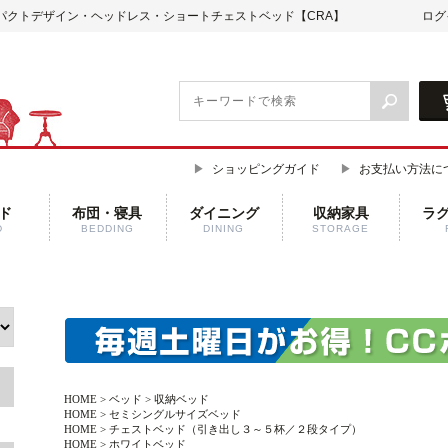
パクトデザイン・ヘッドレス・ショートチェストベッド【CRA】
ログ
ショッピングガイド
お支払い方法に
ド
布団・寝具
ダイニング
収納家具
ラ
D
BEDDING
DINING
STORAGE
HOME
>
ベッド
>
収納ベッド
HOME
>
セミシングルサイズベッド
HOME
>
チェストベッド（引き出し３～５杯／２段タイプ）
HOME
>
ホワイトベッド