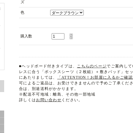
ズ
容
色
購入数
ド
ド
■ヘッドボード付きタイプは、
こちらのページ
でご案内して
レスに合う「ボックスシーツ（２枚組）＋敷きパッド」セ
にあたりましては、
「ATTENTION！お部屋に入るかご確
可によるご返品は、お受けできませんので予めご了承くだ
合は、別途送料がかかります。
※配送不可地域：離島、その他一部地域
詳しくは
お問い合わせ
ください。
サ