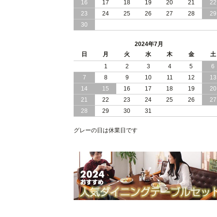
16
17
18
19
20
21
22
2024/03/28
おすすめ クイーン キング ワイドキン
23
24
25
26
27
28
29
サイズ で 通気性ある すのこ仕様 大容
30
量 収納 跳ね上げ ベッド
2024年7月
2024/02/29
畳 仕様 で 敷き布団 が使える 引き出し
日
月
火
水
木
金
土
収納 付き 大容量 チェスト ベッド 日本
製 ヘッドボードなし
1
2
3
4
5
6
7
8
9
10
11
12
13
2024/02/23
畳 の 床面 で 敷き布団 で 寝られる 引
14
15
16
17
18
19
20
出し 収納庫 付 大容量 チェスト ベッド
21
22
23
24
25
26
27
日本製
28
29
30
31
2024/02/13
床 畳仕様 で 敷き布団 が 使える 引き出
し 収納庫 付き チェスト ベッド 日本製
グレーの日は休業日です