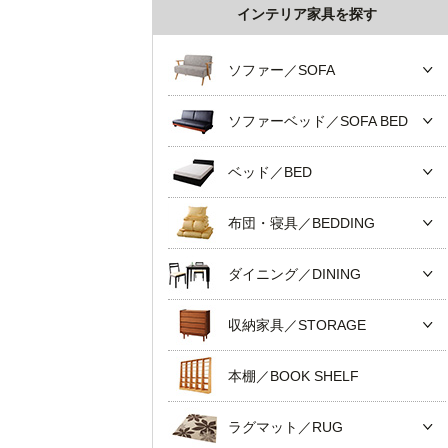
インテリア家具を探す
ソファー／SOFA
ソファーベッド／SOFA BED
ベッド／BED
布団・寝具／BEDDING
ダイニング／DINING
収納家具／STORAGE
本棚／BOOK SHELF
ラグマット／RUG