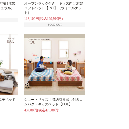
ズ向け木製
オープンラック付き！キッズ向け木製
チュラル）
ロフトベッド【INT】（ウォールナッ
ト）
118,100円(税込129,910円)
SOLD OUT
親子ベッド
ショートサイズ！収納引き出し付きコ
ンパクトキッズベッド【POL】
43,000円(税込47,300円)