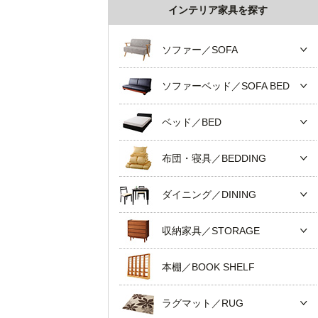
インテリア家具を探す
ソファー／SOFA
ソファーベッド／SOFA BED
ベッド／BED
布団・寝具／BEDDING
ダイニング／DINING
収納家具／STORAGE
本棚／BOOK SHELF
ラグマット／RUG