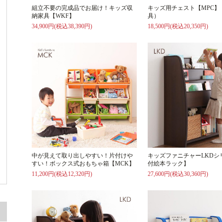
組立不要の完成品でお届け！キッズ収
キッズ用チェスト【MPC】
納家具【WKF】
具）
34,900円(税込38,390円)
18,500円(税込20,350円)
中が見えて取り出しやすい！片付けや
キッズファニチャーLKDシ
すい！ボックス式おもちゃ箱【MCK】
付絵本ラック】
11,200円(税込12,320円)
27,600円(税込30,360円)