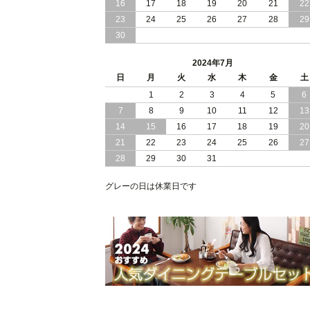
16
17
18
19
20
21
22
2024/03/28
おすすめ クイーン キング ワイドキン
23
24
25
26
27
28
29
サイズ で 通気性ある すのこ仕様 大容
30
量 収納 跳ね上げ ベッド
2024年7月
2024/02/29
畳 仕様 で 敷き布団 が使える 引き出し
日
月
火
水
木
金
土
収納 付き 大容量 チェスト ベッド 日本
製 ヘッドボードなし
1
2
3
4
5
6
7
8
9
10
11
12
13
2024/02/23
畳 の 床面 で 敷き布団 で 寝られる 引
14
15
16
17
18
19
20
出し 収納庫 付 大容量 チェスト ベッド
21
22
23
24
25
26
27
日本製
28
29
30
31
2024/02/13
床 畳仕様 で 敷き布団 が 使える 引き出
し 収納庫 付き チェスト ベッド 日本製
グレーの日は休業日です