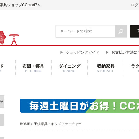
具ショップCCmart7＞
ログ
ショッピングガイド
お支払い方法に
ド
布団・寝具
ダイニング
収納家具
ラ
D
BEDDING
DINING
STORAGE
HOME
>
子供家具・キッズファニチャー