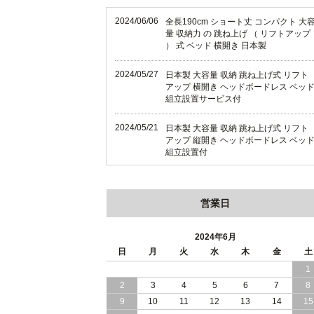
2024/06/06
全長190cm ショート丈 コンパクト 大
量 収納力 の 跳ね上げ （ リフトアップ
） 式 ベッド 横開き 日本製
2024/05/27
日本製 大容量 収納 跳ね上げ式 リフト
アップ 横開き ヘッドボードレス ベッ
組立設置サービス付
2024/05/21
日本製 大容量 収納 跳ね上げ式 リフト
アップ 縦開き ヘッドボードレス ベッ
組立設置付
2024/05/02
日本製 大容量 収納 跳ね上げ式 （ リフ
トアップ ） ベッド 横開き ヘッドボー
営業日
ド 組立設置 付き
2024/04/25
日本製 収納 跳ね上げ式 リフトアップ
2024年6月
ベッド 縦開き ヘッドボード 組立設置
日
月
火
水
木
金
土
ービス付き
1
2
3
4
5
6
7
8
2024/04/23
すのこ の 床板 簡単 軽い コンパクトな
大容量 収納 跳ね上げ式 ベッド
9
10
11
12
13
14
15