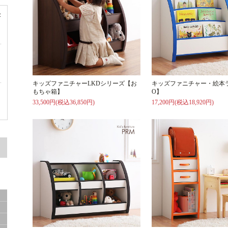
容
ド
キッズファニチャーLKDシリーズ【お
キッズファニチャー・絵本ラ
もちゃ箱】
O】
ド
33,500円(税込36,850円)
17,200円(税込18,920円)
サ