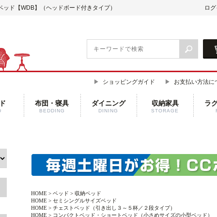
ベッド【WDB】（ヘッドボード付きタイプ）
ログ
ショッピングガイド
お支払い方法に
ド
布団・寝具
ダイニング
収納家具
ラ
D
BEDDING
DINING
STORAGE
HOME
>
ベッド
>
収納ベッド
HOME
>
セミシングルサイズベッド
HOME
>
チェストベッド（引き出し３～５杯／２段タイプ）
HOME
>
コンパクトベッド・ショートベッド（小さめサイズの小型ベッド）