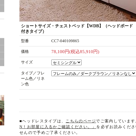
グ
ショートサイズ・チェストベッド【WDB】（ヘッドボード
付きタイプ）
型番
CC7-040109865
価格
78,100円(税込85,910円)
き
サイズ
タイプ／フレ
ーム色／リネ
ン色
■ヘッドレスタイプは、
こちらのページ
でご案内しています
N！お部屋に入るかご確認ください。」
を必ずお読みくださ
せんので予めご了承ください。