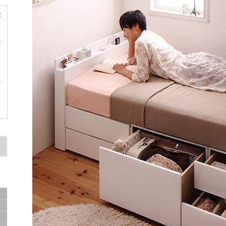
容
ド
ド
サ