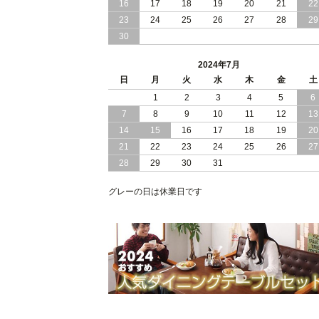
16
17
18
19
20
21
22
2024/03/28
おすすめ クイーン キング ワイドキン
23
24
25
26
27
28
29
サイズ で 通気性ある すのこ仕様 大容
30
量 収納 跳ね上げ ベッド
2024年7月
2024/02/29
畳 仕様 で 敷き布団 が使える 引き出し
日
月
火
水
木
金
土
収納 付き 大容量 チェスト ベッド 日本
製 ヘッドボードなし
1
2
3
4
5
6
7
8
9
10
11
12
13
2024/02/23
畳 の 床面 で 敷き布団 で 寝られる 引
14
15
16
17
18
19
20
出し 収納庫 付 大容量 チェスト ベッド
21
22
23
24
25
26
27
日本製
28
29
30
31
2024/02/13
床 畳仕様 で 敷き布団 が 使える 引き出
し 収納庫 付き チェスト ベッド 日本製
グレーの日は休業日です