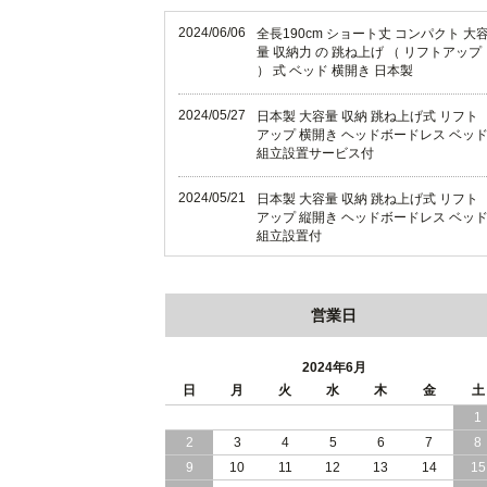
2024/06/06
全長190cm ショート丈 コンパクト 大
量 収納力 の 跳ね上げ （ リフトアップ
） 式 ベッド 横開き 日本製
2024/05/27
日本製 大容量 収納 跳ね上げ式 リフト
アップ 横開き ヘッドボードレス ベッ
組立設置サービス付
2024/05/21
日本製 大容量 収納 跳ね上げ式 リフト
アップ 縦開き ヘッドボードレス ベッ
組立設置付
2024/05/02
日本製 大容量 収納 跳ね上げ式 （ リフ
トアップ ） ベッド 横開き ヘッドボー
営業日
ド 組立設置 付き
2024/04/25
日本製 収納 跳ね上げ式 リフトアップ
2024年6月
ベッド 縦開き ヘッドボード 組立設置
日
月
火
水
木
金
土
ービス付き
1
2
3
4
5
6
7
8
2024/04/23
すのこ の 床板 簡単 軽い コンパクトな
大容量 収納 跳ね上げ式 ベッド
9
10
11
12
13
14
15