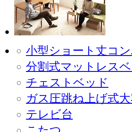
小型ショート丈コン
分割式マットレスベ
チェストベッド
ガス圧跳ね上げ式大
テレビ台
こたつ