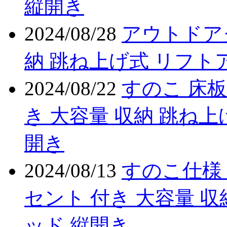
縦開き
2024/08/28
アウトドア
納 跳ね上げ式 リフト
2024/08/22
すのこ 床板
き 大容量 収納 跳ね上
開き
2024/08/13
すのこ仕様 
セント 付き 大容量 収
ッド 縦開き