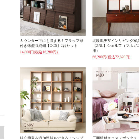
カウンター下にも収まる！フラップ扉
北欧風デザインリビング家
付き薄型収納棚【OCS】2台セット
【ZNL】シェルフ（マホガ
用）
14,800円(税込16,280円)
66,200円(税込72,820円)
組立簡単＆追加連結もできる！シンプ
三面鏡付きコスメボックス【