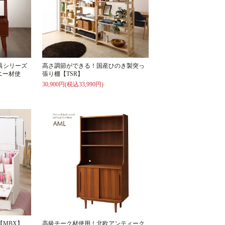
具シリーズ
高さ調節ができる！国産ひのき製突っ
ニー材使
張り棚【TSR】
30,900円(税込33,990円)
MBX】
高級チーク材使用！北欧アンティーク