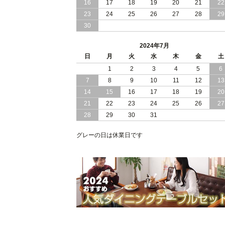
16
17
18
19
20
21
22
2024/03/28
おすすめ クイーン キング ワイドキン
23
24
25
26
27
28
29
サイズ で 通気性ある すのこ仕様 大容
30
量 収納 跳ね上げ ベッド
2024年7月
2024/02/29
畳 仕様 で 敷き布団 が使える 引き出し
日
月
火
水
木
金
土
収納 付き 大容量 チェスト ベッド 日本
製 ヘッドボードなし
1
2
3
4
5
6
7
8
9
10
11
12
13
2024/02/23
畳 の 床面 で 敷き布団 で 寝られる 引
14
15
16
17
18
19
20
出し 収納庫 付 大容量 チェスト ベッド
21
22
23
24
25
26
27
日本製
28
29
30
31
2024/02/13
床 畳仕様 で 敷き布団 が 使える 引き出
し 収納庫 付き チェスト ベッド 日本製
グレーの日は休業日です