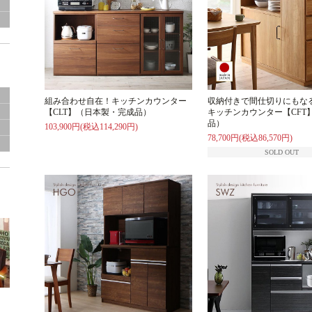
グ
組み合わせ自在！キッチンカウンター
収納付きで間仕切りにもな
【CLT】（日本製・完成品）
キッチンカウンター【CFT
き
品）
103,900円(税込114,290円)
78,700円(税込86,570円)
SOLD OUT