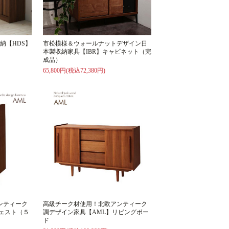
納【HDS】
市松模様＆ウォールナットデザイン日
本製収納家具【IBR】キャビネット（完
成品）
65,800円(税込72,380円)
ンティーク
高級チーク材使用！北欧アンティーク
ェスト（５
調デザイン家具【AML】リビングボー
ド