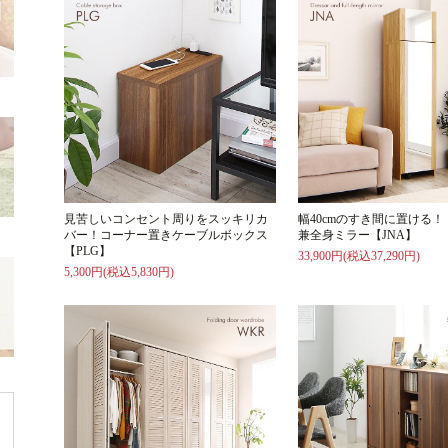
見苦しいコンセント周りをスッキリカ
幅40cmのすき間に置ける
バー！コーナー置きケーブルボックス
兼全身ミラー【JNA】
【PLG】
33,900円(税込37,290円)
5,300円(税込5,830円)