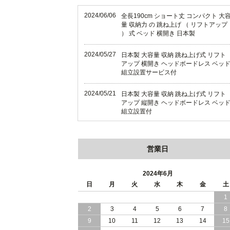
2024/06/06
全長190cm ショート丈 コンパクト 大
量 収納力 の 跳ね上げ （ リフトアップ
） 式 ベッド 横開き 日本製
2024/05/27
日本製 大容量 収納 跳ね上げ式 リフト
アップ 横開き ヘッドボードレス ベッ
組立設置サービス付
2024/05/21
日本製 大容量 収納 跳ね上げ式 リフト
アップ 縦開き ヘッドボードレス ベッ
組立設置付
2024/05/02
日本製 大容量 収納 跳ね上げ式 （ リフ
トアップ ） ベッド 横開き ヘッドボー
営業日
ド 組立設置 付き
2024/04/25
日本製 収納 跳ね上げ式 リフトアップ
2024年6月
ベッド 縦開き ヘッドボード 組立設置
日
月
火
水
木
金
土
ービス付き
1
2
3
4
5
6
7
8
2024/04/23
すのこ の 床板 簡単 軽い コンパクトな
大容量 収納 跳ね上げ式 ベッド
9
10
11
12
13
14
15