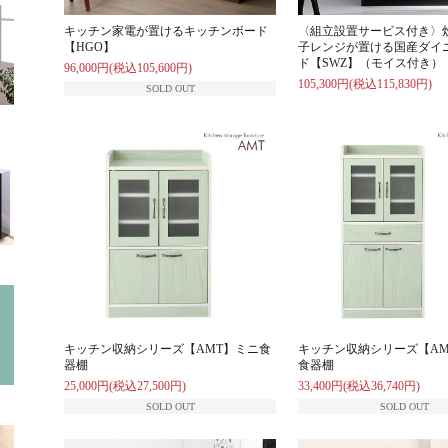
キッチン家電が置けるキッチンボード
〈組立設置サービス付き〉
【HGO】
子レンジが置ける国産ダイ
ド【SWZ】（モイス付き）
96,000円(税込105,600円)
105,300円(税込115,830円)
SOLD OUT
キッチン収納シリーズ【AMT】ミニ食
キッチン収納シリーズ【AM
器棚
食器棚
25,000円(税込27,500円)
33,400円(税込36,740円)
SOLD OUT
SOLD OUT