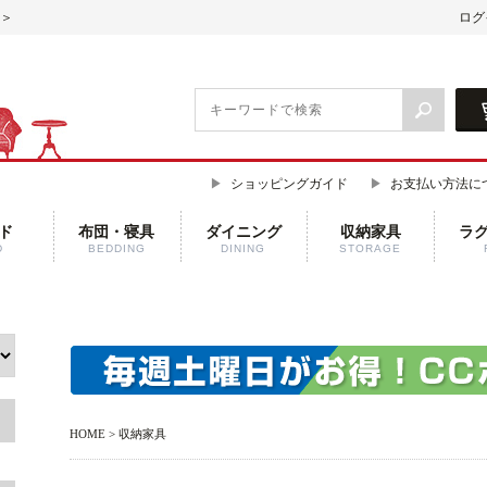
7＞
ログ
ショッピングガイド
お支払い方法に
ド
布団・寝具
ダイニング
収納家具
ラ
D
BEDDING
DINING
STORAGE
HOME
>
収納家具