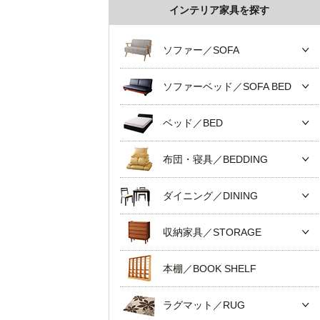
インテリア家具を探す
ソファー／SOFA
ソファーベッド／SOFA BED
ベッド／BED
布団・寝具／BEDDING
ダイニング／DINING
収納家具／STORAGE
本棚／BOOK SHELF
ラグマット／RUG