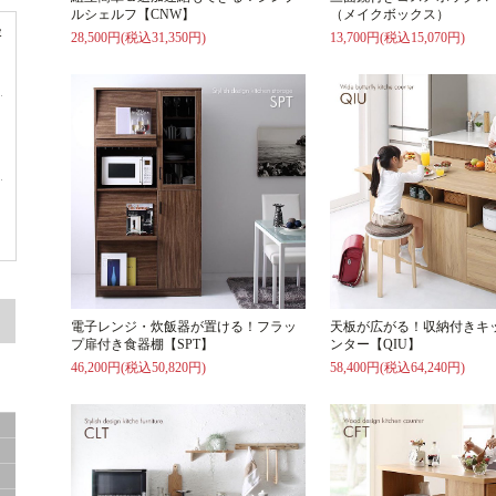
ルシェルフ【CNW】
（メイクボックス）
容
28,500円(税込31,350円)
13,700円(税込15,070円)
ド
ド
電子レンジ・炊飯器が置ける！フラッ
天板が広がる！収納付きキ
プ扉付き食器棚【SPT】
ンター【QIU】
46,200円(税込50,820円)
58,400円(税込64,240円)
サ