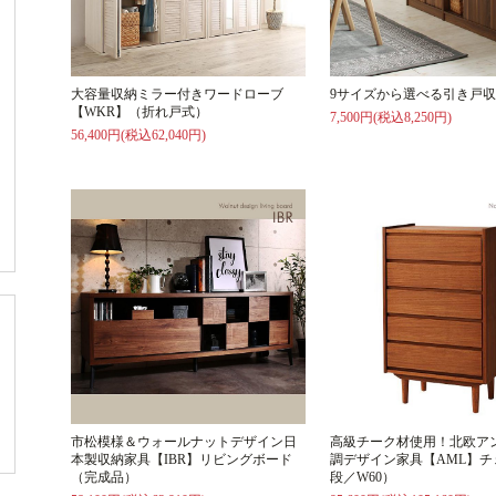
大容量収納ミラー付きワードローブ
9サイズから選べる引き戸収
【WKR】（折れ戸式）
7,500円(税込8,250円)
56,400円(税込62,040円)
市松模様＆ウォールナットデザイン日
高級チーク材使用！北欧ア
本製収納家具【IBR】リビングボード
調デザイン家具【AML】チ
（完成品）
段／W60）