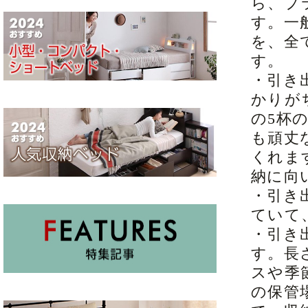
ら、プ
す。一
を、全
す。
・引き
かりが
の5杯
も頑丈
くれま
納に向
・引き
ていて
・引き
す。長
スや季
の保管