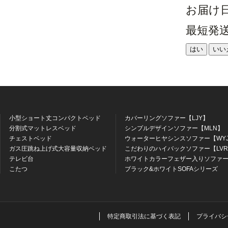
お届け
最短発
はい
いい
小型ショート丈コンパクトベッド
カバーリングソファー【LJY】
分割式マットレスベッド
シンプルデザインソファー【MLN】
チェストベッド
ウォーターヒヤシンスソファー【WY
ガス圧跳ね上げ式大容量収納ベッド
こだわりのハイバックソファー【LV
テレビ台
ホワイトカラーフェザー入りソファー
こたつ
ブラック&ホワイトSOFAシリーズ
特定商取引法に基づく表記
プライバシ