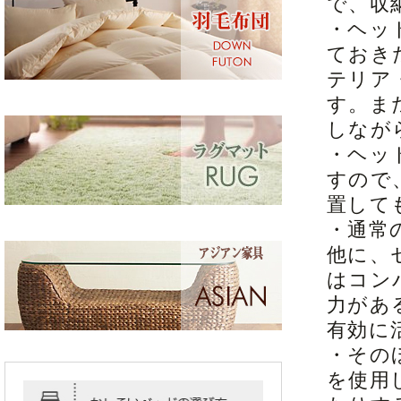
で、収
・ヘッ
ておき
テリア
す。ま
しなが
・ヘッ
すので
置して
・通常
他に、
はコン
力があ
有効に
・その
を使用