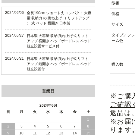
型番
2024/06/06
全長190cm ショート丈 コンパクト 大容
価格
量 収納力 の 跳ね上げ （ リフトアップ
） 式 ベッド 横開き 日本製
サイズ
タイプ／フレ
2024/05/27
日本製 大容量 収納 跳ね上げ式 リフト
ーム色
アップ 横開き ヘッドボードレス ベッド
組立設置サービス付
2024/05/21
日本製 大容量 収納 跳ね上げ式 リフト
アップ 縦開き ヘッドボードレス ベッド
購入数
組立設置付
2024/05/02
日本製 大容量 収納 跳ね上げ式 （ リフ
トアップ ） ベッド 横開き ヘッドボー
営業日
ド 組立設置 付き
※ご購
ご確認
2024/04/25
日本製 収納 跳ね上げ式 リフトアップ
2024年6月
ベッド 縦開き ヘッドボード 組立設置サ
返品は
日
月
火
水
木
金
土
ービス付き
1
※お届
2
3
4
5
6
7
8
2024/04/23
すのこ の 床板 簡単 軽い コンパクトな
ります
大容量 収納 跳ね上げ式 ベッド
9
10
11
12
13
14
15