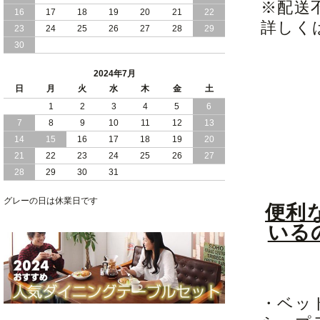
※配送
16
17
18
19
20
21
22
2024/03/28
詳しく
おすすめ クイーン キング ワイドキング
23
24
25
26
27
28
29
サイズ で 通気性ある すのこ仕様 大容
30
量 収納 跳ね上げ ベッド
2024年7月
2024/02/29
畳 仕様 で 敷き布団 が使える 引き出し
日
月
火
水
木
金
土
収納 付き 大容量 チェスト ベッド 日本
製 ヘッドボードなし
1
2
3
4
5
6
7
8
9
10
11
12
13
2024/02/23
畳 の 床面 で 敷き布団 で 寝られる 引き
14
15
16
17
18
19
20
出し 収納庫 付 大容量 チェスト ベッド
21
22
23
24
25
26
27
日本製
28
29
30
31
2024/02/13
床 畳仕様 で 敷き布団 が 使える 引き出
し 収納庫 付き チェスト ベッド 日本製
グレーの日は休業日です
便利
いる
・ベッ