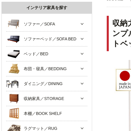
インテリア家具を探す
収納
ソファー／SOFA
ンプ
ソファーベッド／SOFA BED
トベ
ベッド／BED
布団・寝具／BEDDING
ダイニング／DINING
収納家具／STORAGE
本棚／BOOK SHELF
ラグマット／RUG