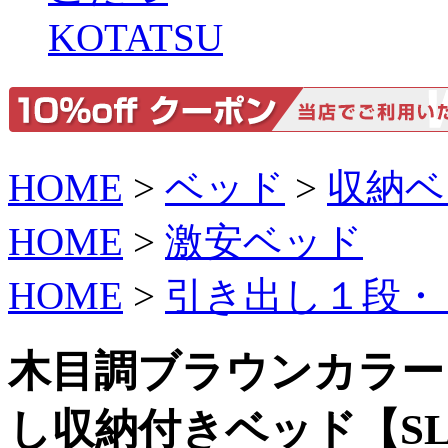
KOTATSU
HOME
>
ベッド
>
収納ベ
HOME
>
激安ベッド
HOME
>
引き出し１段・
木目調ブラウンカラー
し収納付きベッド【SL