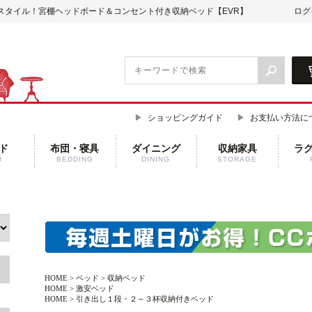
スタイル！宮棚ヘッドボード＆コンセント付き収納ベッド【EVR】
ログ
ショッピングガイド
お支払い方法に
ド
布団・寝具
ダイニング
収納家具
ラ
D
BEDDING
DINING
STORAGE
HOME
>
ベッド
>
収納ベッド
HOME
>
激安ベッド
HOME
>
引き出し１段・２～３杯収納付きベッド