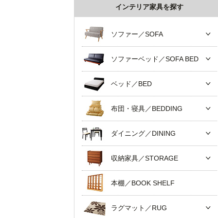
インテリア家具を探す
ソファー／SOFA
ソファーベッド／SOFA BED
ベッド／BED
布団・寝具／BEDDING
ダイニング／DINING
収納家具／STORAGE
本棚／BOOK SHELF
ラグマット／RUG