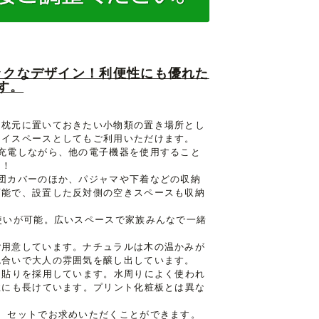
ックなデザイン！利便性にも優れた
す。
。枕元に置いておきたい小物類の置き場所とし
レイスペースとしてもご利用いただけます。
充電しながら、他の電子機器を使用すること
ト！
団カバーのほか、パジャマや下着などの収納
可能で、設置した反対側の空きスペースも収納
使いが可能。広いスペースで家族みんなで一緒
ご用意しています。ナチュラルは木の温かみが
色合いで大人の雰囲気を醸し出しています。
ト貼りを採用しています。水周りによく使われ
性にも長けています。プリント化粧板とは異な
、セットでお求めいただくことができます。