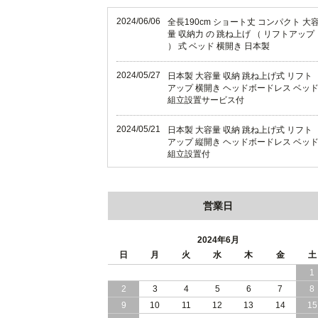
2024/06/06
全長190cm ショート丈 コンパクト 大
量 収納力 の 跳ね上げ （ リフトアップ
） 式 ベッド 横開き 日本製
2024/05/27
日本製 大容量 収納 跳ね上げ式 リフト
アップ 横開き ヘッドボードレス ベッ
組立設置サービス付
2024/05/21
日本製 大容量 収納 跳ね上げ式 リフト
アップ 縦開き ヘッドボードレス ベッ
組立設置付
2024/05/02
日本製 大容量 収納 跳ね上げ式 （ リフ
トアップ ） ベッド 横開き ヘッドボー
営業日
ド 組立設置 付き
2024/04/25
日本製 収納 跳ね上げ式 リフトアップ
2024年6月
ベッド 縦開き ヘッドボード 組立設置
日
月
火
水
木
金
土
ービス付き
1
2
3
4
5
6
7
8
2024/04/23
すのこ の 床板 簡単 軽い コンパクトな
大容量 収納 跳ね上げ式 ベッド
9
10
11
12
13
14
15