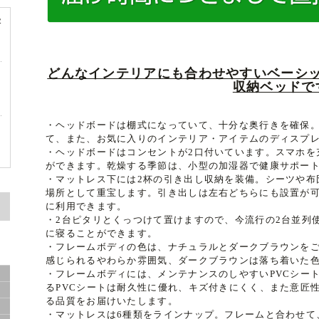
容
どんなインテリアにも合わせやすいベーシ
収納ベッドで
ド
・ヘッドボードは棚式になっていて、十分な奥行きを確保
て、また、お気に入りのインテリア・アイテムのディスプ
ド
・ヘッドボードはコンセントが2口付いています。スマホを
ができます。乾燥する季節は、小型の加湿器で健康サポー
・マットレス下には2杯の引き出し収納を装備。シーツや布
場所として重宝します。引き出しは左右どちらにも設置が
に利用できます。
・2台ピタリとくっつけて置けますので、今流行の2台並列
に寝ることができます。
・フレームボディの色は、ナチュラルとダークブラウンを
サ
感じられるやわらか雰囲気、ダークブラウンは落ち着いた
・フレームボディには、メンテナンスのしやすいPVCシー
るPVCシートは耐久性に優れ、キズ付きにくく、また意匠
る品質をお届けいたします。
・マットレスは6種類をラインナップ。フレームと合わせて