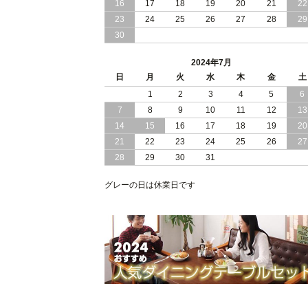
16
17
18
19
20
21
22
2024/03/28
おすすめ クイーン キング ワイドキン
23
24
25
26
27
28
29
サイズ で 通気性ある すのこ仕様 大容
30
量 収納 跳ね上げ ベッド
2024年7月
2024/02/29
畳 仕様 で 敷き布団 が使える 引き出し
日
月
火
水
木
金
土
収納 付き 大容量 チェスト ベッド 日本
製 ヘッドボードなし
1
2
3
4
5
6
7
8
9
10
11
12
13
2024/02/23
畳 の 床面 で 敷き布団 で 寝られる 引
14
15
16
17
18
19
20
出し 収納庫 付 大容量 チェスト ベッド
21
22
23
24
25
26
27
日本製
28
29
30
31
2024/02/13
床 畳仕様 で 敷き布団 が 使える 引き出
し 収納庫 付き チェスト ベッド 日本製
グレーの日は休業日です