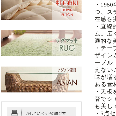
・19
つ、ス
在感を
・直線
ム。広
遍的な
・テー
ザイン
ーブル
えない
味が増
ある素
・天板
奢でシ
も美し
・5点