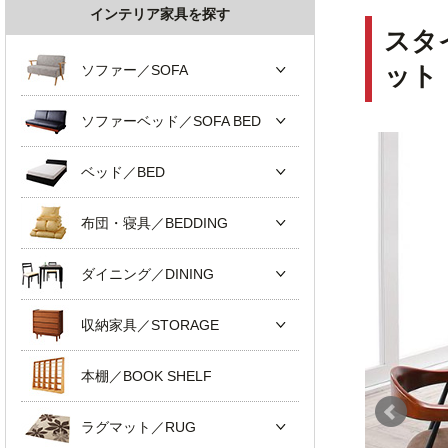
インテリア家具を探す
スタ
ソファー／SOFA
ット
ソファーベッド／SOFA BED
ベッド／BED
布団・寝具／BEDDING
ダイニング／DINING
収納家具／STORAGE
本棚／BOOK SHELF
ラグマット／RUG