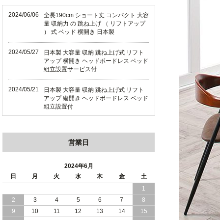
2024/06/06
全長190cm ショート丈 コンパクト 大容
量 収納力 の 跳ね上げ （ リフトアップ
） 式 ベッド 横開き 日本製
2024/05/27
日本製 大容量 収納 跳ね上げ式 リフト
アップ 横開き ヘッドボードレス ベッド
組立設置サービス付
2024/05/21
日本製 大容量 収納 跳ね上げ式 リフト
アップ 縦開き ヘッドボードレス ベッド
組立設置付
2024/05/02
日本製 大容量 収納 跳ね上げ式 （ リフ
トアップ ） ベッド 横開き ヘッドボー
営業日
ド 組立設置 付き
2024/04/25
日本製 収納 跳ね上げ式 リフトアップ
2024年6月
ベッド 縦開き ヘッドボード 組立設置サ
日
月
火
水
木
金
土
ービス付き
1
2
3
4
5
6
7
8
2024/04/23
すのこ の 床板 簡単 軽い コンパクトな
大容量 収納 跳ね上げ式 ベッド
9
10
11
12
13
14
15