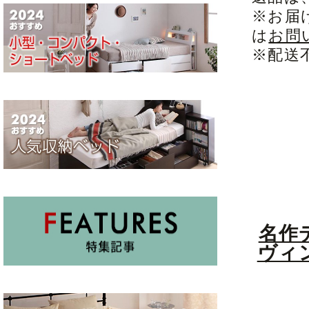
※お届
は
お問
※配送
名作
ヴィ