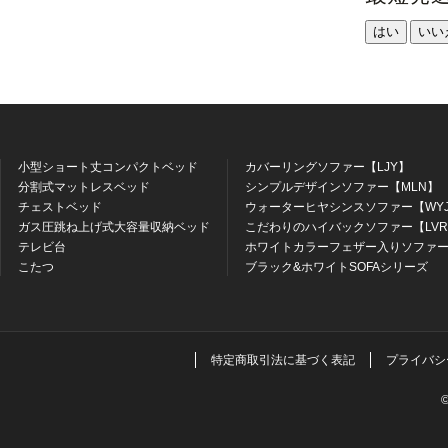
はい
いい
小型ショート丈コンパクトベッド
カバーリングソファー【LJY】
分割式マットレスベッド
シンプルデザインソファー【MLN】
チェストベッド
ウォーターヒヤシンスソファー【WY
ガス圧跳ね上げ式大容量収納ベッド
こだわりのハイバックソファー【LV
テレビ台
ホワイトカラーフェザー入りソファー
こたつ
ブラック&ホワイトSOFAシリーズ
特定商取引法に基づく表記
プライバシ
©