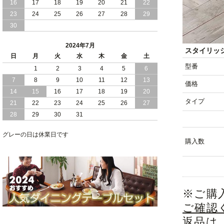
16
17
18
19
20
21
22
2024/03/28
おすすめ クイーン キング ワイドキング
23
24
25
26
27
28
29
サイズ で 通気性ある すのこ仕様 大容
30
量 収納 跳ね上げ ベッド
2024年7月
2024/02/29
畳 仕様 で 敷き布団 が使える 引き出し
スタイリッ
日
月
火
水
木
金
土
収納 付き 大容量 チェスト ベッド 日本
製 ヘッドボードなし
型番
1
2
3
4
5
6
7
8
9
10
11
12
13
価格
2024/02/23
畳 の 床面 で 敷き布団 で 寝られる 引き
14
15
16
17
18
19
20
出し 収納庫 付 大容量 チェスト ベッド
タイプ
21
22
23
24
25
26
27
日本製
28
29
30
31
2024/02/13
床 畳仕様 で 敷き布団 が 使える 引き出
し 収納庫 付き チェスト ベッド 日本製
グレーの日は休業日です
購入数
※ご購
ご確認
返品は