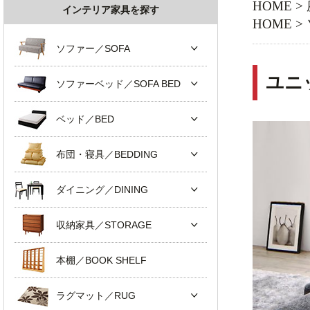
HOME
>
インテリア家具を探す
HOME
>
ソファー／SOFA
ユニ
ソファーベッド／SOFA BED
ベッド／BED
布団・寝具／BEDDING
ダイニング／DINING
収納家具／STORAGE
本棚／BOOK SHELF
ラグマット／RUG