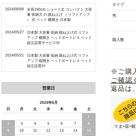
タイプ
2024/06/06
全長190cm ショート丈 コンパクト 大容
量 収納力 の 跳ね上げ （ リフトアップ
色
） 式 ベッド 横開き 日本製
2024/05/27
日本製 大容量 収納 跳ね上げ式 リフト
アップ 横開き ヘッドボードレス ベッド
購入数
組立設置サービス付
2024/05/21
日本製 大容量 収納 跳ね上げ式 リフト
アップ 縦開き ヘッドボードレス ベッド
組立設置付
※ご購
2024/05/02
ご確認
日本製 大容量 収納 跳ね上げ式 （ リフ
トアップ ） ベッド 横開き ヘッドボー
返品は
営業日
ド 組立設置 付き
2024/04/25
日本製 収納 跳ね上げ式 リフトアップ
2024年6月
ベッド 縦開き ヘッドボード 組立設置サ
日
月
火
水
木
金
土
ービス付き
1
2
3
4
5
6
7
8
2024/04/23
すのこ の 床板 簡単 軽い コンパクトな
大容量 収納 跳ね上げ式 ベッド
9
10
11
12
13
14
15