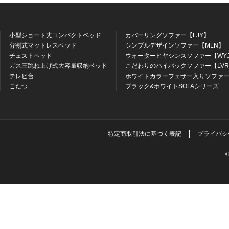
小型ショート丈コンパクトベッド
カバーリングソファー【LJY】
分割式マットレスベッド
シンプルデザインソファー【MLN】
チェストベッド
ウォーターヒヤシンスソファー【WY
ガス圧跳ね上げ式大容量収納ベッド
こだわりのハイバックソファー【LV
テレビ台
ホワイトカラーフェザー入りソファー
こたつ
ブラック&ホワイトSOFAシリーズ
特定商取引法に基づく表記
プライバシ
©