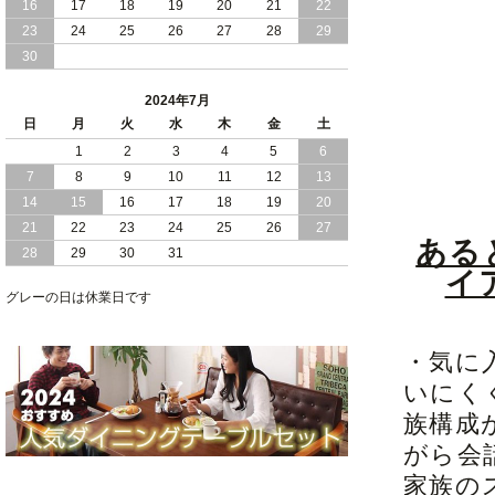
16
17
18
19
20
21
22
2024/03/28
おすすめ クイーン キング ワイドキング
23
24
25
26
27
28
29
サイズ で 通気性ある すのこ仕様 大容
30
量 収納 跳ね上げ ベッド
2024年7月
2024/02/29
畳 仕様 で 敷き布団 が使える 引き出し
日
月
火
水
木
金
土
収納 付き 大容量 チェスト ベッド 日本
製 ヘッドボードなし
1
2
3
4
5
6
7
8
9
10
11
12
13
2024/02/23
畳 の 床面 で 敷き布団 で 寝られる 引き
14
15
16
17
18
19
20
出し 収納庫 付 大容量 チェスト ベッド
21
22
23
24
25
26
27
日本製
ある
28
29
30
31
イ
2024/02/13
床 畳仕様 で 敷き布団 が 使える 引き出
し 収納庫 付き チェスト ベッド 日本製
グレーの日は休業日です
・気に
いにく
族構成
がら会
家族の