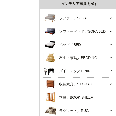
インテリア家具を探す
ソファー／SOFA
ソファーベッド／SOFA BED
ベッド／BED
布団・寝具／BEDDING
ダイニング／DINING
収納家具／STORAGE
本棚／BOOK SHELF
ラグマット／RUG