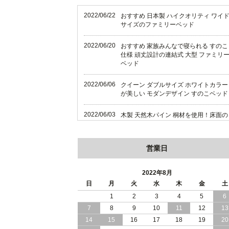
2022/06/22
おすすめ 日本製 ハイクオリティ ワイ
サイズのファミリーベッド
2022/06/20
おすすめ 家族みんなで寝られる すのこ
仕様 頑丈設計の連結式 大型 ファミリ
ベッド
2022/06/06
クイーン ダブルサイズ ホワイトカラー
が美しい モダンデザイン すのこベッド
2022/06/03
木製 天然木パイン 桐材を使用！床面の
高さ調節 ができる すのこベッド 【FT
I】（フレームのみ）
営業日
2022/05/29
おすすめ 木製 天然木パイン 使用！床
の高さ調節ができるすのこベッド
2022年8月
2022/05/25
日
月
火
水
木
金
土
狭いお部屋におすすめ 省スペース 大容
量 収納ベッド
1
2
3
4
5
6
7
8
9
10
11
12
13
2022/05/22
おすすめ 高さが調節可能なシンプルす
14
15
16
17
18
19
20
のこベッド