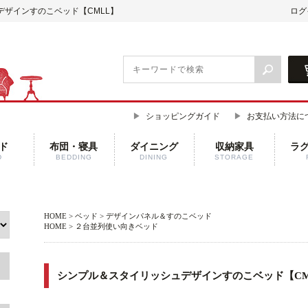
デザインすのこベッド【CMLL】
ログ
ショッピングガイド
お支払い方法に
ド
布団・寝具
ダイニング
収納家具
ラ
D
BEDDING
DINING
STORAGE
HOME
>
ベッド
>
デザインパネル＆すのこベッド
HOME
>
２台並列使い向きベッド
シンプル＆スタイリッシュデザインすのこベッド【CM