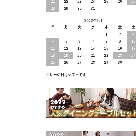
21
22
23
24
25
26
27
28
29
30
31
2022/05/13
おすすめ シンプル デザイン ローベッ
2022年9月
2022/05/09
クイーン キング サイズ が選べる！ モ
日
月
ダン デザイン レザーベッド
火
水
木
金
土
1
2
3
2022/05/06
レザー 仕様の すのこベット ギャザリ
4
5
6
7
8
9
10
グ加工で高級感アップ
11
12
13
14
15
16
17
18
19
20
21
22
23
24
25
26
27
28
29
30
グレーの日は休業日です