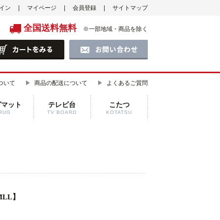
イン
マイページ
会員登録
サイトマップ
全国送料無料
※一部地域・商品を除く
ついて
商品の配送について
よくあるご質問
グマット
テレビ台
こたつ
RUG
TV BOARD
KOTATSU
LL】