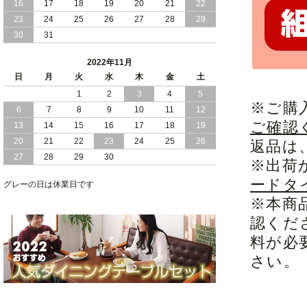
16
17
18
19
20
21
22
23
24
25
26
27
28
29
2022/05/13
おすすめ シンプル デザイン ローベッド
30
31
2022/05/09
クイーン キング サイズ が選べる！ モ
ダン デザイン レザーベッド
2022年11月
日
月
火
水
木
金
土
2022/05/06
レザー 仕様の すのこベット ギャザリン
1
2
3
4
5
グ加工で高級感アップ
※ご購
6
7
8
9
10
11
12
ご確認
13
14
15
16
17
18
19
20
21
22
23
24
25
26
返品は
27
28
29
30
※出荷
ードタ
グレーの日は休業日です
※本商
認くだ
料が必
さい。