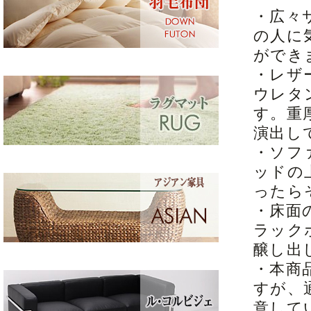
・広々
の人に
ができ
・レザ
ウレタ
す。重
演出し
・ソフ
ッドの
ったら
・床面
ラック
醸し出
・本商
すが、
意して