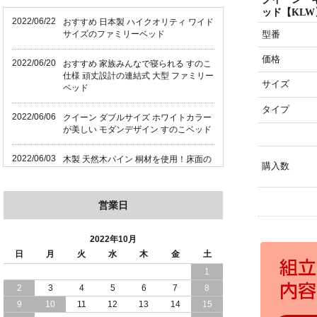
ッド【KLW
2022/06/22
おすすめ 日本製 ハイクオリティ ワイド
型番
サイズのファミリーベッド
価格
2022/06/20
おすすめ 家族みんなで寝られる すのこ
仕様 頑丈設計の連結式 大型 ファミリー
サイズ
ベッド
タイプ
2022/06/06
クイーン ダブルサイズ ホワイトカラー
が美しい モダンデザイン すのこベッド
2022/06/03
木製 天然木パイン 桐材を使用！床面の
購入数
高さ調節 ができる すのこベッド 【FT
I】（フレームのみ）
営業日
2022/05/29
おすすめ 木製 天然木パイン 使用！床面
の高さ調節ができるすのこベッド
2022年10月
2022/05/25
日
月
火
水
木
金
土
狭いお部屋におすすめ 省スペース 大容
量 収納ベッド
1
2
3
4
5
6
7
8
2022/05/22
おすすめ 高さが調節可能なシンプルす
9
10
11
12
13
14
15
のこベッド