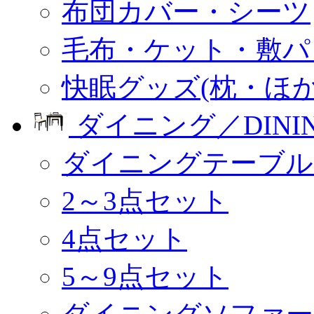
布団カバー・シーツ
毛布・ケット・敷パ
快眠グッズ(枕・ほか
ダイニング／DINI
ダイニングテーブル
2～3点セット
4点セット
5～9点セット