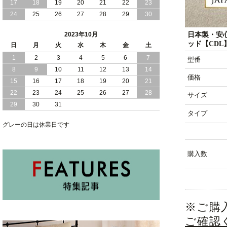
17
18
19
20
21
22
23
24
25
26
27
28
29
30
2023/08/30
おすすめ 棚 コンセント 付き ウォルナ
ット 引き出し 収納 付き ベッド
日本製・安
2023年10月
ッド【CDL
2023/08/08
日
月
棚 コンセント 付き 便利 ウォルナット
火
水
木
金
土
柄 引き出し 収納 付き ベッド
1
2
3
4
5
6
7
型番
8
9
10
11
12
13
14
2023/08/03
フラットヘッドボード 艶 ブラック 引き
価格
15
16
17
18
19
20
21
出し 収納 付き ベッド
22
23
24
25
26
27
28
サイズ
29
30
31
タイプ
グレーの日は休業日です
購入数
※ご購
ご確認