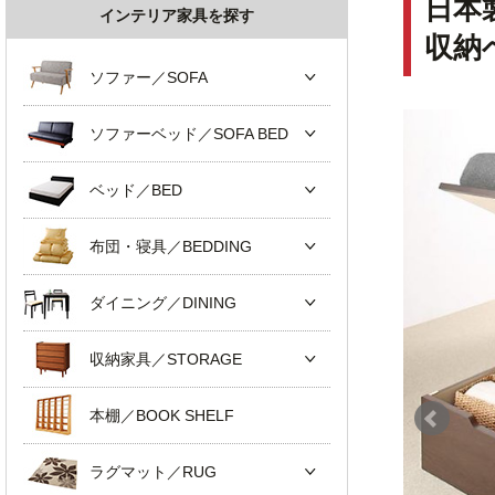
日本
インテリア家具を探す
収納
ソファー／SOFA
ソファーベッド／SOFA BED
ベッド／BED
布団・寝具／BEDDING
ダイニング／DINING
収納家具／STORAGE
本棚／BOOK SHELF
ラグマット／RUG