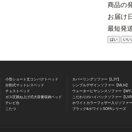
商品の
お届け
最短発
はい
いい
小型ショート丈コンパクトベッド
カバーリングソファー【LJY】
分割式マットレスベッド
シンプルデザインソファー【MLN】
チェストベッド
ウォーターヒヤシンスソファー【WY
ガス圧跳ね上げ式大容量収納ベッド
こだわりのハイバックソファー【LV
テレビ台
ホワイトカラーフェザー入りソファー
こたつ
ブラック&ホワイトSOFAシリーズ