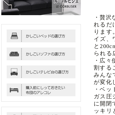
・贅沢
れるだ
ります
イズ、
と20
られる
・広々
割する
みんな
が変化
・ベッ
ガス圧
に開閉
ッキリ