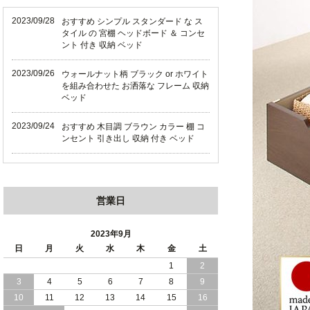
2023/09/28
おすすめ シンプル スタンダード な ス
タイル の 宮棚 ヘッドボード ＆ コンセ
ント 付き 収納 ベッド
2023/09/26
ウォールナット柄 ブラック or ホワイト
を組み合わせた お洒落な フレーム 収納
ベッド
2023/09/24
おすすめ 木目調 ブラウン カラー 棚 コ
ンセント 引き出し 収納 付き ベッド
2023/09/18
おすすめ シンプル スタイリッシュ な
ウォールナットデザイン 収納 ベッド
営業日
2023/09/12
おすすめ 多機能 棚 ・ 照明 ・ コンセン
ト ・ 収納 付き ベッド
2023年9月
2023/09/10
日
月
火
水
木
金
土
高級感 溢れる ブラック フレーム 多機
能 ヘッドボード 付き 収納 ベッド
1
2
3
4
5
6
7
8
9
2023/09/08
おすすめ シンプル スタイリッシュ 棚
10
11
12
13
14
15
16
コンセント 引き出し 収納 付き ベッド