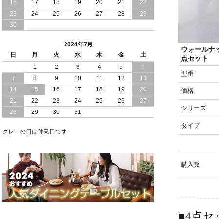
16
17
18
19
20
21
22
2024/03/28
おすすめ クイーン キング ワイドキング
23
24
25
26
27
28
29
サイズ で 通気性ある すのこ仕様 大容
30
量 収納 跳ね上げ ベッド
2024年7月
2024/02/29
畳 仕様 で 敷き布団 が使える 引き出し
ウォールナ
日
月
火
水
木
金
土
収納 付き 大容量 チェスト ベッド 日本
点セット
製 ヘッドボードなし
1
2
3
4
5
6
型番
7
8
9
10
11
12
13
2024/02/23
畳 の 床面 で 敷き布団 で 寝られる 引き
14
15
16
17
18
19
20
価格
出し 収納庫 付 大容量 チェスト ベッド
21
22
23
24
25
26
27
日本製
シリーズ
28
29
30
31
2024/02/13
床 畳仕様 で 敷き布団 が 使える 引き出
タイプ
し 収納庫 付き チェスト ベッド 日本製
グレーの日は休業日です
購入数
■4点