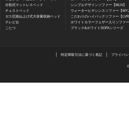
分割式マットレスベッド
シンプルデザインソファー【MLN】
チェストベッド
ウォーターヒヤシンスソファー【WY
ガス圧跳ね上げ式大容量収納ベッド
こだわりのハイバックソファー【LV
テレビ台
ホワイトカラーフェザー入りソファー
こたつ
ブラック&ホワイトSOFAシリーズ
特定商取引法に基づく表記
プライバシ
©