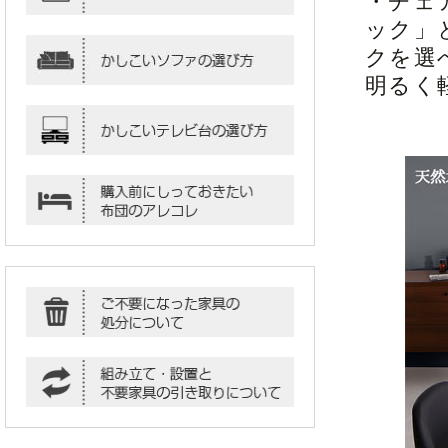
・チェ
ック」
クを選
明るく