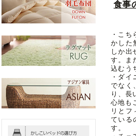
食事
・こち
かした
しか出
す。ま
込むう
・ダイ
でなく
り、長
心地も
リとフ
ている
す。