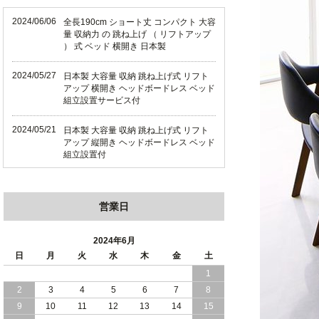
2024/06/06
全長190cm ショート丈 コンパクト 大容
量 収納力 の 跳ね上げ （ リフトアップ
） 式 ベッド 横開き 日本製
2024/05/27
日本製 大容量 収納 跳ね上げ式 リフト
アップ 横開き ヘッドボードレス ベッド
組立設置サービス付
2024/05/21
日本製 大容量 収納 跳ね上げ式 リフト
アップ 縦開き ヘッドボードレス ベッド
組立設置付
2024/05/02
日本製 大容量 収納 跳ね上げ式 （ リフ
トアップ ） ベッド 横開き ヘッドボー
営業日
ド 組立設置 付き
2024/04/25
日本製 収納 跳ね上げ式 リフトアップ
2024年6月
ベッド 縦開き ヘッドボード 組立設置サ
日
月
火
水
木
金
土
ービス付き
1
2
3
4
5
6
7
8
2024/04/23
すのこ の 床板 簡単 軽い コンパクトな
大容量 収納 跳ね上げ式 ベッド
9
10
11
12
13
14
15