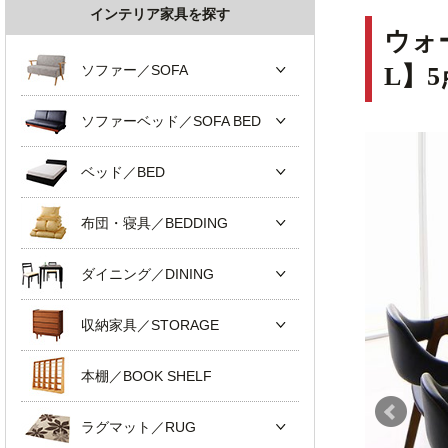
インテリア家具を探す
ウォ
ソファー／SOFA
L】
ソファーベッド／SOFA BED
ベッド／BED
布団・寝具／BEDDING
ダイニング／DINING
収納家具／STORAGE
本棚／BOOK SHELF
ラグマット／RUG