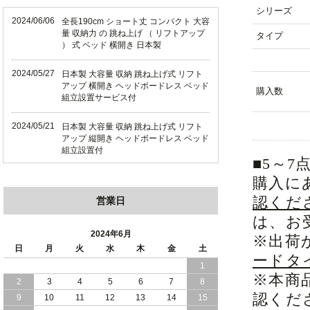
シリーズ
2024/06/06
全長190cm ショート丈 コンパクト 大容
量 収納力 の 跳ね上げ （ リフトアップ
タイプ
） 式 ベッド 横開き 日本製
2024/05/27
日本製 大容量 収納 跳ね上げ式 リフト
アップ 横開き ヘッドボードレス ベッド
購入数
組立設置サービス付
2024/05/21
日本製 大容量 収納 跳ね上げ式 リフト
アップ 縦開き ヘッドボードレス ベッド
組立設置付
■5～7
2024/05/02
日本製 大容量 収納 跳ね上げ式 （ リフ
購入に
トアップ ） ベッド 横開き ヘッドボー
認くだ
営業日
ド 組立設置 付き
は、お
2024/04/25
日本製 収納 跳ね上げ式 リフトアップ
2024年6月
※出荷
ベッド 縦開き ヘッドボード 組立設置サ
日
月
火
水
木
金
土
ービス付き
ードタ
1
※本商
2
3
4
5
6
7
8
2024/04/23
すのこ の 床板 簡単 軽い コンパクトな
認くだ
大容量 収納 跳ね上げ式 ベッド
9
10
11
12
13
14
15