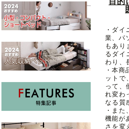
目的
・ダイ
業、パ
もあり
るダイ
わり、
・本商
ットで
って、
れ変わ
なる質
・また
機能が
さを変