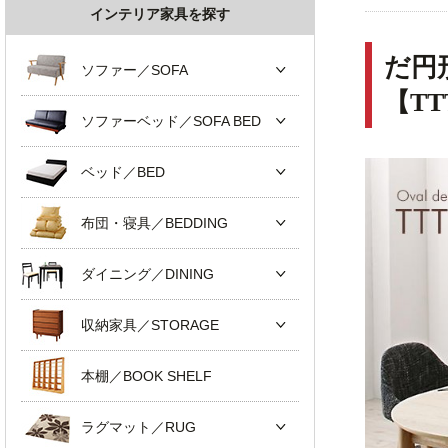
インテリア家具を探す
だ円
ソファー／SOFA
【T
ソファーベッド／SOFA BED
ベッド／BED
布団・寝具／BEDDING
ダイニング／DINING
収納家具／STORAGE
本棚／BOOK SHELF
ラグマット／RUG