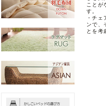
ことが
す。
・チェ
ンで、
とを考