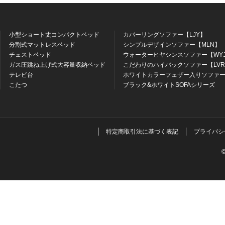
小型ショート丈コンパクトベッド
カバーリングソファー【LJY】
分割式マットレスベッド
シンプルデザインソファー【MLN】
チェストベッド
ウォーターヒヤシンスソファー【WY
ガス圧跳ね上げ式大容量収納ベッド
こだわりのハイバックソファー【LV
テレビ台
ホワイトカラーフェザー入りソファー
こたつ
ブラック&ホワイトSOFAシリーズ
特定商取引法に基づく表記
プライバシ
©