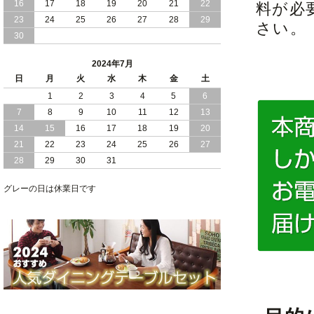
16
17
18
19
20
21
22
料が必
2024/03/28
おすすめ クイーン キング ワイドキング
23
24
25
26
27
28
29
さい。
サイズ で 通気性ある すのこ仕様 大容
30
量 収納 跳ね上げ ベッド
2024年7月
2024/02/29
畳 仕様 で 敷き布団 が使える 引き出し
日
月
火
水
木
金
土
収納 付き 大容量 チェスト ベッド 日本
製 ヘッドボードなし
1
2
3
4
5
6
7
8
9
10
11
12
13
2024/02/23
畳 の 床面 で 敷き布団 で 寝られる 引き
14
15
16
17
18
19
20
出し 収納庫 付 大容量 チェスト ベッド
21
22
23
24
25
26
27
日本製
28
29
30
31
2024/02/13
床 畳仕様 で 敷き布団 が 使える 引き出
し 収納庫 付き チェスト ベッド 日本製
グレーの日は休業日です