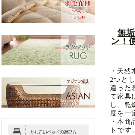
無
ン！
・天然
2つと
違った
て家具
し、乾
度を一
・本商
トです