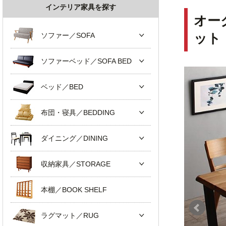
インテリア家具を探す
オー
ソファー／SOFA
ット
ソファーベッド／SOFA BED
ベッド／BED
布団・寝具／BEDDING
ダイニング／DINING
収納家具／STORAGE
本棚／BOOK SHELF
ラグマット／RUG