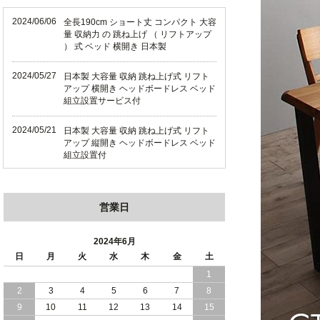
2024/06/06
全長190cm ショート丈 コンパクト 大容
量 収納力 の 跳ね上げ （ リフトアップ
） 式 ベッド 横開き 日本製
2024/05/27
日本製 大容量 収納 跳ね上げ式 リフト
アップ 横開き ヘッドボードレス ベッド
組立設置サービス付
2024/05/21
日本製 大容量 収納 跳ね上げ式 リフト
アップ 縦開き ヘッドボードレス ベッド
組立設置付
2024/05/02
日本製 大容量 収納 跳ね上げ式 （ リフ
トアップ ） ベッド 横開き ヘッドボー
営業日
ド 組立設置 付き
2024/04/25
日本製 収納 跳ね上げ式 リフトアップ
2024年6月
ベッド 縦開き ヘッドボード 組立設置サ
日
月
火
水
木
金
土
ービス付き
1
2
3
4
5
6
7
8
2024/04/23
すのこ の 床板 簡単 軽い コンパクトな
大容量 収納 跳ね上げ式 ベッド
9
10
11
12
13
14
15