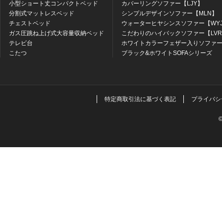
小型ショート丈コンパクトベッド
カバーリングソファー【LJY】
分割式マットレスベッド
シンプルデザインソファー【MLN】
チェストベッド
ウォーターヒヤシンスソファー【WY
ガス圧跳ね上げ式大容量収納ベッド
こだわりのハイバックソファー【LV
テレビ台
ホワイトカラーフェザー入りソファー
こたつ
ブラック&ホワイトSOFAシリーズ
特定商取引法に基づく表記
プライバシ
©