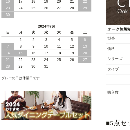
16
17
18
19
20
21
22
2024/03/28
おすすめ クイーン キング ワイドキング
23
24
25
26
27
28
29
サイズ で 通気性ある すのこ仕様 大容
30
量 収納 跳ね上げ ベッド
2024年7月
2024/02/29
畳 仕様 で 敷き布団 が使える 引き出し
オーク無垢
日
月
火
水
木
金
土
収納 付き 大容量 チェスト ベッド 日本
製 ヘッドボードなし
型番
1
2
3
4
5
6
7
8
9
10
11
12
13
価格
2024/02/23
畳 の 床面 で 敷き布団 で 寝られる 引き
14
15
16
17
18
19
20
出し 収納庫 付 大容量 チェスト ベッド
シリーズ
21
22
23
24
25
26
27
日本製
28
29
30
31
タイプ
2024/02/13
床 畳仕様 で 敷き布団 が 使える 引き出
し 収納庫 付き チェスト ベッド 日本製
グレーの日は休業日です
購入数
■5点