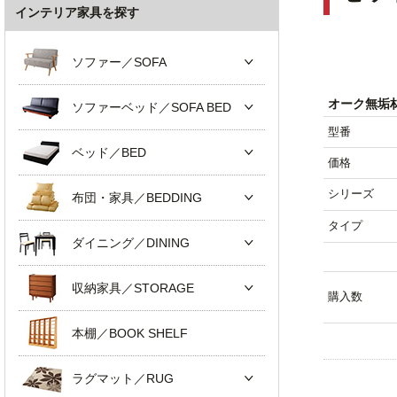
インテリア家具を探す
ソファー／SOFA
オーク無垢
ソファーベッド／SOFA BED
型番
ベッド／BED
価格
シリーズ
布団・家具／BEDDING
タイプ
ダイニング／DINING
収納家具／STORAGE
購入数
本棚／BOOK SHELF
ラグマット／RUG