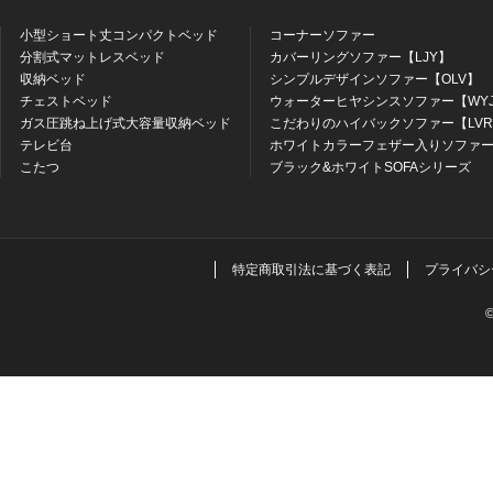
小型ショート丈コンパクトベッド
コーナーソファー
分割式マットレスベッド
カバーリングソファー【LJY】
収納ベッド
シンプルデザインソファー【OLV】
チェストベッド
ウォーターヒヤシンスソファー【WY
ガス圧跳ね上げ式大容量収納ベッド
こだわりのハイバックソファー【LV
テレビ台
ホワイトカラーフェザー入りソファー
こたつ
ブラック&ホワイトSOFAシリーズ
特定商取引法に基づく表記
プライバシ
©