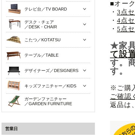
■オー
テレビ台／TV BOARD
・
3点
・
4点
デスク・チェア
／DESK・CHAIR
・
5点
こたつ／KOTATSU
★家
て設
テーブル／TABLE
す。
す。
デザイナーズ／DESIGNERS
キッズファニチャー／KIDS
※ご購
ご確認
ガーデンファニチャー
返品は
／GARDEN FURNITURE
営業日