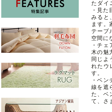
たダイ
・見た
みると
ます。
テーブ
空間に
・チェ
木の魅
同じよ
れたウ
す。
・ベン
線を遮
た、ベ
て、さ