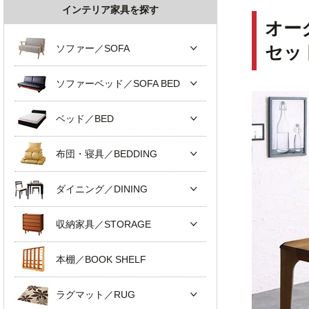
インテリア家具を探す
オー
ソファー／SOFA
セッ
ソファーベッド／SOFA BED
ベッド／BED
布団・寝具／BEDDING
ダイニング／DINING
収納家具／STORAGE
本棚／BOOK SHELF
ラグマット／RUG