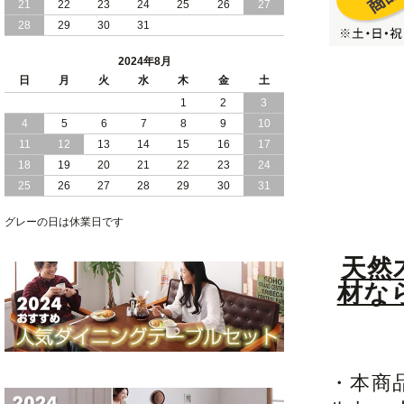
21
22
23
24
25
26
27
28
29
30
31
2024/05/21
日本製 大容量 収納 跳ね上げ式 リフト
アップ 縦開き ヘッドボードレス ベッド
2024年8月
組立設置付
日
月
火
水
木
金
土
2024/05/02
1
2
3
日本製 大容量 収納 跳ね上げ式 （ リフ
トアップ ） ベッド 横開き ヘッドボー
4
5
6
7
8
9
10
ド 組立設置 付き
11
12
13
14
15
16
17
18
19
20
21
22
23
24
2024/04/25
日本製 収納 跳ね上げ式 リフトアップ
25
26
27
28
29
30
31
ベッド 縦開き ヘッドボード 組立設置サ
ービス付き
グレーの日は休業日です
2024/04/23
すのこ の 床板 簡単 軽い コンパクトな
大容量 収納 跳ね上げ式 ベッド
天然
材な
・本商