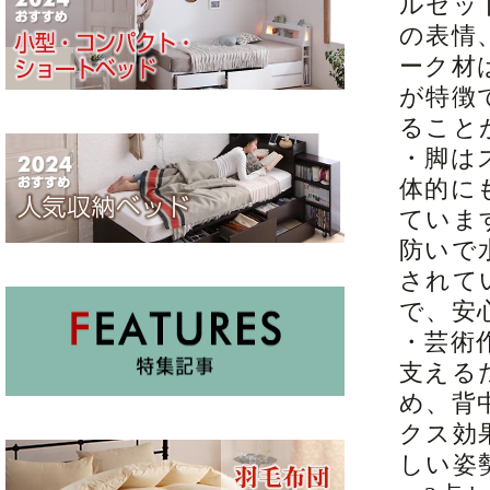
ルセッ
の表情
ーク材
が特徴
ること
・脚は
体的に
ていま
防いで
されて
で、安
・芸術
支える
め、背
クス効
しい姿