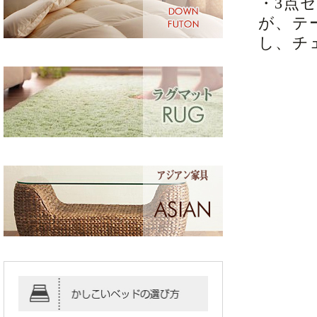
・3点
が、テ
し、チ