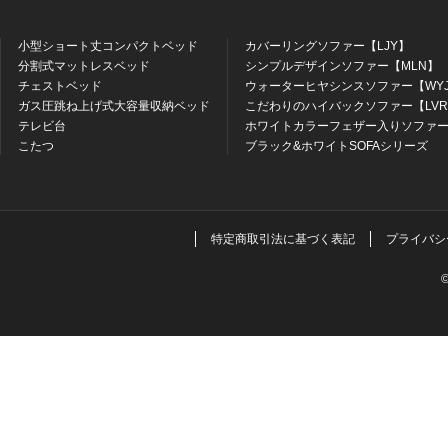
小型ショート丈コンパクトベッド
カバーリングソファー【LJY】
分割式マットレスベッド
シンプルデザインソファー【MLN】
チェストベッド
ウォーターヒヤシンスソファー【WY
ガス圧跳ね上げ式大容量収納ベッド
こだわりのハイバックソファー【LV
テレビ台
ホワイトカラーフェザー入りソファー
こたつ
ブラック&ホワイトSOFAシリーズ
特定商取引法に基づく表記
プライバシ
©