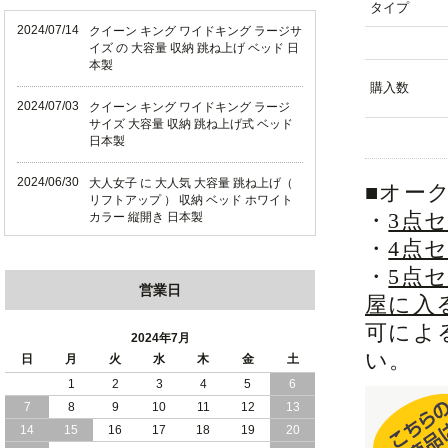
タイプ
2024/07/14
クイーン キング ワイドキング ラージサ
イズ の 大容量 収納 跳ね上げ ベッド 日
本製
購入数
2024/07/03
クイーン キング ワイドキング ラージ
サイズ 大容量 収納 跳ね上げ式 ベッド
日本製
2024/06/30
大人女子 に 大人気 大容量 跳ね上げ（
■オー
リフトアップ ） 収納 ベッド ホワイト
・
3点
カラー 縦開き 日本製
・
4点
2024/06/22
ショート丈 コンパクト な 大容量 収納
・
5点
跳ね上げ（ リフトアップ ） ベッド ホ
営業日
ワイトカラー 縦開き 日本製
屋に入
可によ
2024/06/06
全長190cm ショート丈 コンパクト 大容
2024年7月
量 収納力 の 跳ね上げ （ リフトアップ
い。
日
月
火
水
木
金
土
） 式 ベッド 横開き 日本製
1
2
3
4
5
6
7
8
9
10
11
12
13
2024/05/27
日本製 大容量 収納 跳ね上げ式 リフト
アップ 横開き ヘッドボードレス ベッド
14
15
16
17
18
19
20
組立設置サービス付