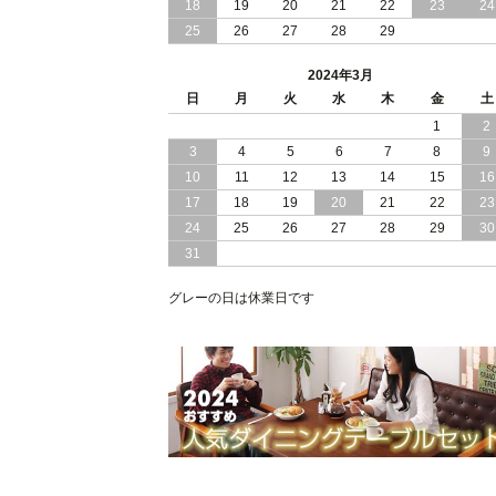
18
19
群 ！ ブラックボディ の 日本製 チェス
20
21
22
23
24
ト ベッド
25
26
27
28
29
2023/12/14
おすすめ 大人女子 に 大人気 の 清楚で
2024年3月
可愛い オールホワイト 引き出し 付 大
日
月
火
水
木
金
土
容量 収納 チェスト ベッド 日本製
1
2
3
4
5
6
7
8
9
2023/12/12
敷き布団 が使える 頑丈設計 ！ 棚 コン
セント 付き ！ 安心 の 国産 チェスト 
10
11
12
13
14
15
16
引き出し ）収納 ベッド
17
18
19
20
21
22
23
24
25
26
27
28
29
30
2023/12/04
おすすめ 敷き布団 が 使える 頑丈設計
31
の 棚 コンセント付き 安心 の 国産 チェ
スト（ 引き出し ）収納 ベッド
グレーの日は休業日です