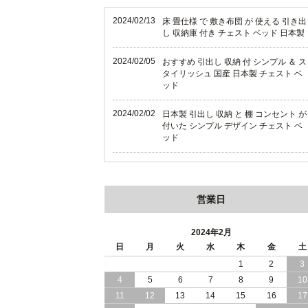
2024/02/13
床 畳仕様 で 敷き布団 が 使える 引き出
し 収納庫 付き チェスト ベッド 日本製
2024/02/05
おすすめ 引出し 収納 付 シンプル ＆ ス
タイリッシュ 国産 日本製 チェスト ベ
ッド
2024/02/02
日本製 引出し 収納 と 棚 コンセント が
付いた シンプル デザイン チェスト ベ
ッド
2024/01/24
シンプル スタイリッシュ 引出し 収納
モダンライト コンセント 付き 日本製
チェスト ベッド
営業日
2024/01/17
大人女子 に 人気 ホワイト ボディ 引き
出し 収納 付き チェスト ベッド 日本製
2024年2月
日
月
火
水
木
金
土
2024/01/06
おすすめ ヘッドボードレス 大容量 引
1
2
3
し 収納 チェスト ベッド
4
5
6
7
8
9
10
11
12
13
14
15
16
17
2023/12/30
引き出し 5杯 収納庫 付き で 収納力 抜