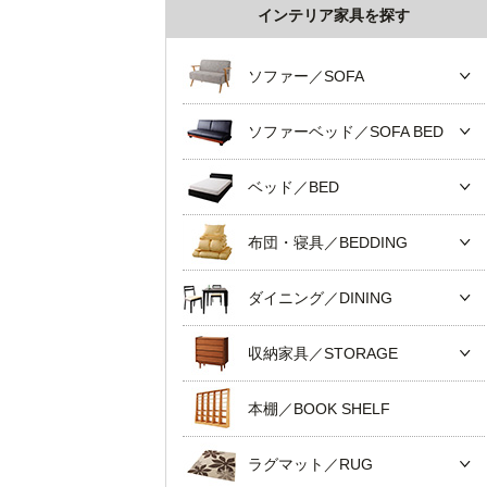
インテリア家具を探す
ソファー／SOFA
ソファーベッド／SOFA BED
ベッド／BED
布団・寝具／BEDDING
ダイニング／DINING
収納家具／STORAGE
本棚／BOOK SHELF
ラグマット／RUG