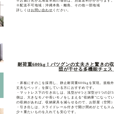
※お届け先が北海道本島の場合は、別途送料がかかります
※配送不可地域：沖縄本島・離島、その他一部地域
詳しくは
お問い合わせ
ください。
耐荷重600kg！バツグンの丈夫さと驚き
団が干せる多機能チェス
・床板にすのこを採用し、静止耐荷重600kgを実現。規格
丈夫なベッド」を探している方におすすめです。
・マットレス下の引き出しは、浅型が4つと深型が1つの計
側は、大きなモノや長いモノをしまえる“収納庫”になって
の収納があれば、収納家具を減らせるので、お部屋（空間
・引き出しは、スライドレール付きで開け閉めがとてもス
少々重たいものを入れても安心です。