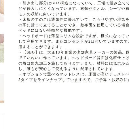
・引き出し部分はBOX構造になっていて、工場で組み立て
どが侵入しにくくなっています。衣類やタオル、シーツや
モノの収納に向いています。
・床板のすのこは通気性に優れていて、こもりやすい湿気
の字に折って立てることができ、敷布団を使用している場
ベッドにはない特徴的な機能です。
・ヘッドボードは薄型スリムな設計ですが、棚式になって
して利用できます。またコンセントが2口付いていますので
用することができます。
・【SBG】は、大正13年創業の老舗家具メーカーの製品。
でていねいに作っています。ヘッドボード背面は化粧仕上
の角は角丸加工を施してあります。また、材料には低ホルム
し、誰もが安心して使えるように配慮されています。
・オプションで選べるマットレスは、床面が高いチェスト
5タイプをラインナップしていますので、ご予算・お好みに