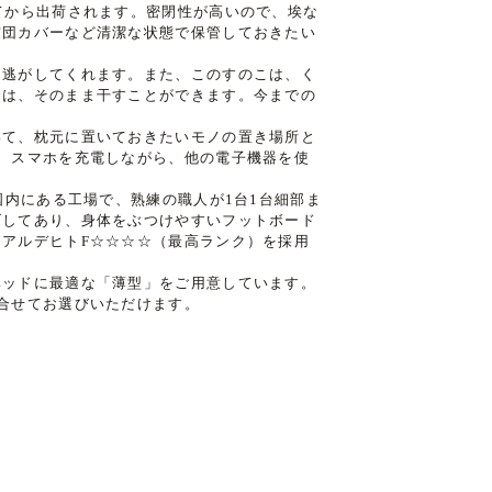
てから出荷されます。密閉性が高いので、埃な
布団カバーなど清潔な状態で保管しておきたい
を逃がしてくれます。また、このすのこは、く
合は、そのまま干すことができます。今までの
いて、枕元に置いておきたいモノの置き場所と
、スマホを充電しながら、他の電子機器を使
国内にある工場で、熟練の職人が1台1台細部ま
げしてあり、身体をぶつけやすいフットボード
アルデヒトF☆☆☆☆（最高ランク）を採用
ベッドに最適な「薄型」をご用意しています。
合せてお選びいただけます。