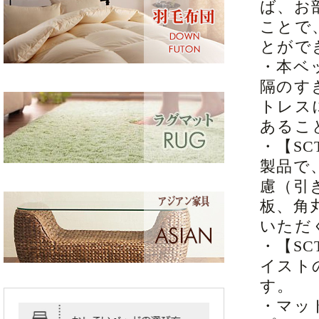
ば、お
ことで
とがで
・本ベ
隔のす
トレス
あるこ
・【S
製品で
慮（引
板、角
いただ
・【S
イスト
す。
・マッ