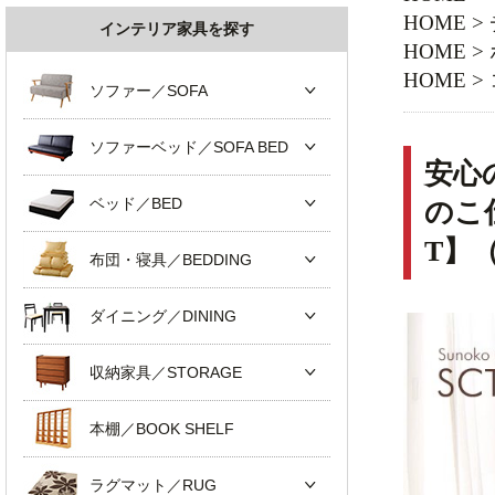
HOME
>
インテリア家具を探す
HOME
>
HOME
>
ソファー／SOFA
ソファーベッド／SOFA BED
安心
ベッド／BED
のこ
T】
布団・寝具／BEDDING
ダイニング／DINING
収納家具／STORAGE
本棚／BOOK SHELF
ラグマット／RUG