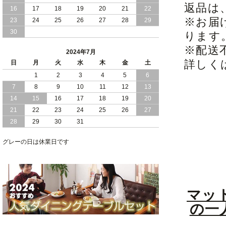
返品は
16
17
18
19
20
21
22
2024/03/28
おすすめ クイーン キング ワイドキング
※お届
23
24
25
26
27
28
29
サイズ で 通気性ある すのこ仕様 大容
30
ります
量 収納 跳ね上げ ベッド
※配送
2024年7月
2024/02/29
畳 仕様 で 敷き布団 が使える 引き出し
詳しく
日
月
火
水
木
金
土
収納 付き 大容量 チェスト ベッド 日本
製 ヘッドボードなし
1
2
3
4
5
6
7
8
9
10
11
12
13
2024/02/23
畳 の 床面 で 敷き布団 で 寝られる 引き
14
15
16
17
18
19
20
出し 収納庫 付 大容量 チェスト ベッド
21
22
23
24
25
26
27
日本製
28
29
30
31
2024/02/13
床 畳仕様 で 敷き布団 が 使える 引き出
し 収納庫 付き チェスト ベッド 日本製
グレーの日は休業日です
マッ
の一