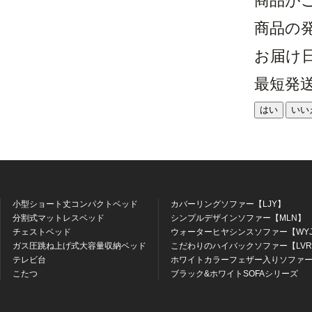
商品が
商品の
お届け
最短発
はい
いい
小型ショート丈コンパクトベッド
カバーリングソファー【LJY】
分割式マットレスベッド
シンプルデザインソファー【MLN】
チェストベッド
ウォーターヒヤシンスソファー【WY
ガス圧跳ね上げ式大容量収納ベッド
こだわりのハイバックソファー【LV
テレビ台
ホワイトカラーフェザー入りソファー
こたつ
ブラック&ホワイトSOFAシリーズ