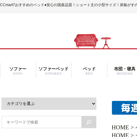
CCmart7おすすめのベッド
●安心の国産品質！ショート丈の小型サイズ！床板がす
ソファー
ソファーベッド
ベッド
布団・寝具
SOFA
SOFABED
BED
BEDDING
HOME
>
HOME
>