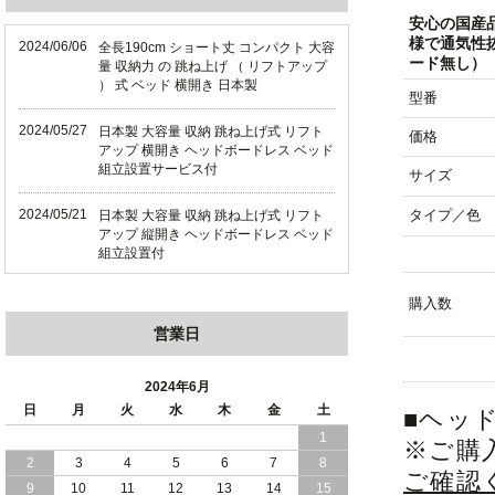
安心の国産
様で通気性
2024/06/06
全長190cm ショート丈 コンパクト 大容
ード無し）
量 収納力 の 跳ね上げ （ リフトアップ
） 式 ベッド 横開き 日本製
型番
2024/05/27
日本製 大容量 収納 跳ね上げ式 リフト
価格
アップ 横開き ヘッドボードレス ベッド
組立設置サービス付
サイズ
2024/05/21
タイプ／色
日本製 大容量 収納 跳ね上げ式 リフト
アップ 縦開き ヘッドボードレス ベッド
組立設置付
2024/05/02
日本製 大容量 収納 跳ね上げ式 （ リフ
購入数
トアップ ） ベッド 横開き ヘッドボー
営業日
ド 組立設置 付き
2024/04/25
日本製 収納 跳ね上げ式 リフトアップ
2024年6月
ベッド 縦開き ヘッドボード 組立設置サ
日
月
火
水
木
金
土
■ヘッ
ービス付き
1
※ご購
2
3
4
5
6
7
8
2024/04/23
すのこ の 床板 簡単 軽い コンパクトな
ご確認
大容量 収納 跳ね上げ式 ベッド
9
10
11
12
13
14
15