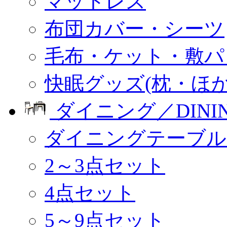
マットレス
布団カバー・シーツ
毛布・ケット・敷パ
快眠グッズ(枕・ほか
ダイニング／DINI
ダイニングテーブル
2～3点セット
4点セット
5～9点セット