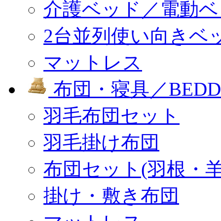
介護ベッド／電動ベ
2台並列使い向きベ
マットレス
布団・寝具／BEDD
羽毛布団セット
羽毛掛け布団
布団セット(羽根・羊
掛け・敷き布団