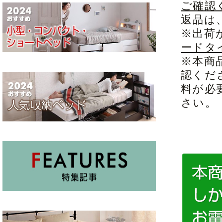
ご確認
返品は
※出荷
ードタ
※本商
認くだ
料が必
さい。