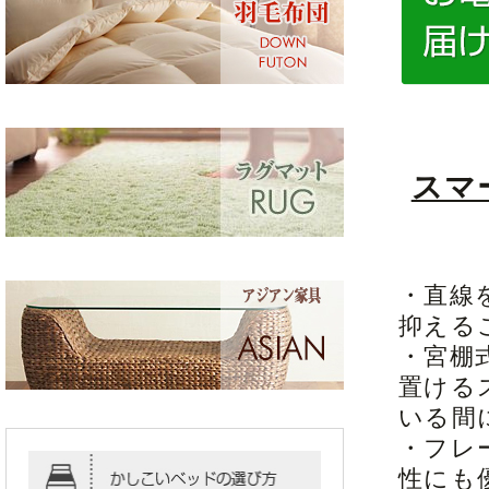
スマ
・直線
抑える
・宮棚
置ける
いる間
・フレ
性にも