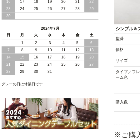
16
17
18
19
20
21
22
2024/03/28
おすすめ クイーン キング ワイドキング
23
24
25
26
27
28
29
サイズ で 通気性ある すのこ仕様 大容
30
量 収納 跳ね上げ ベッド
2024年7月
シンプル＆
2024/02/29
畳 仕様 で 敷き布団 が使える 引き出し
日
月
火
水
木
金
土
収納 付き 大容量 チェスト ベッド 日本
型番
製 ヘッドボードなし
1
2
3
4
5
6
価格
7
8
9
10
11
12
13
2024/02/23
畳 の 床面 で 敷き布団 で 寝られる 引き
14
15
16
17
18
19
20
出し 収納庫 付 大容量 チェスト ベッド
サイズ
21
22
23
24
25
26
27
日本製
28
29
30
31
タイプ／フレ
ーム色
2024/02/13
床 畳仕様 で 敷き布団 が 使える 引き出
し 収納庫 付き チェスト ベッド 日本製
グレーの日は休業日です
購入数
※ご購