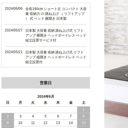
2024/06/06
全長190cm ショート丈 コンパクト 大容
量 収納力 の 跳ね上げ （ リフトアップ
） 式 ベッド 横開き 日本製
2024/05/27
日本製 大容量 収納 跳ね上げ式 リフト
アップ 横開き ヘッドボードレス ベッド
組立設置サービス付
2024/05/21
日本製 大容量 収納 跳ね上げ式 リフト
アップ 縦開き ヘッドボードレス ベッド
組立設置付
2024/05/02
日本製 大容量 収納 跳ね上げ式 （ リフ
トアップ ） ベッド 横開き ヘッドボー
営業日
ド 組立設置 付き
2024/04/25
日本製 収納 跳ね上げ式 リフトアップ
2024年6月
ベッド 縦開き ヘッドボード 組立設置サ
日
月
火
水
木
金
土
ービス付き
1
2
3
4
5
6
7
8
2024/04/23
すのこ の 床板 簡単 軽い コンパクトな
大容量 収納 跳ね上げ式 ベッド
9
10
11
12
13
14
15