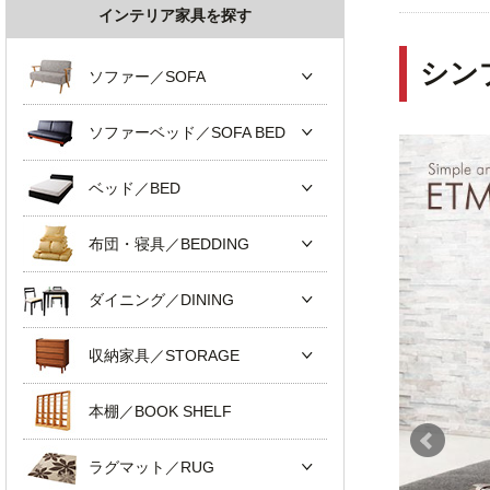
インテリア家具を探す
シン
ソファー／SOFA
ソファーベッド／SOFA BED
ベッド／BED
布団・寝具／BEDDING
ダイニング／DINING
収納家具／STORAGE
本棚／BOOK SHELF
ラグマット／RUG