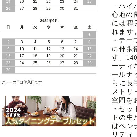
19
20
21
22
23
24
25
・ハイ
2024/02/13
床 畳仕様 で 敷き布団 が 使える 引き出
26
27
28
29
30
31
し 収納庫 付き チェスト ベッド 日本製
心地の
2024年6月
には程
2024/02/05
おすすめ 引出し 収納 付 シンプル ＆ ス
日
月
火
水
木
金
土
タイリッシュ 国産 日本製 チェスト ベ
れます
1
ッド
・テー
2
3
4
5
6
7
8
に伸張
2024/02/02
日本製 引出し 収納 と 棚 コンセント が
9
10
11
12
13
14
15
付いた シンプル デザイン チェスト ベ
す。14
16
17
18
19
20
21
22
ッド
23
24
25
26
27
28
29
ーティ
30
2024/01/24
シンプル スタイリッシュ 引出し 収納
ールナ
モダンライト コンセント 付き 日本製
らに長
チェスト ベッド
グレーの日は休業日です
メトリ
空間を
・セッ
トの中
はベン
リティ