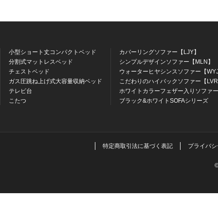
小型ショート丈コンパクトベッド
カバーリングソファー【LJY】
分割式マットレスベッド
シンプルデザインソファー【MLN】
チェストベッド
ウォーターヒヤシンスソファー【WY
ガス圧跳ね上げ式大容量収納ベッド
こだわりのハイバックソファー【LV
テレビ台
ホワイトカラーフェザー入りソファー
こたつ
ブラック&ホワイトSOFAシリーズ
特定商取引法に基づく表記
プライバシ
©