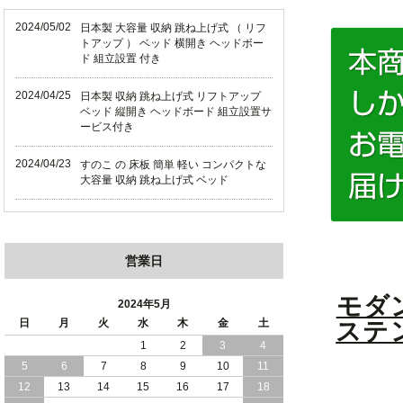
2024/05/02
日本製 大容量 収納 跳ね上げ式 （ リフ
トアップ ） ベッド 横開き ヘッドボー
ド 組立設置 付き
2024/04/25
日本製 収納 跳ね上げ式 リフトアップ
ベッド 縦開き ヘッドボード 組立設置サ
ービス付き
2024/04/23
すのこ の 床板 簡単 軽い コンパクトな
大容量 収納 跳ね上げ式 ベッド
2024/03/28
おすすめ クイーン キング ワイドキング
サイズ で 通気性ある すのこ仕様 大容
量 収納 跳ね上げ ベッド
営業日
2024/02/29
畳 仕様 で 敷き布団 が使える 引き出し
モダ
収納 付き 大容量 チェスト ベッド 日本
2024年5月
製 ヘッドボードなし
日
月
火
水
木
金
土
ステ
1
2
3
4
2024/02/23
畳 の 床面 で 敷き布団 で 寝られる 引き
5
6
7
8
9
10
11
出し 収納庫 付 大容量 チェスト ベッド
日本製
12
13
14
15
16
17
18