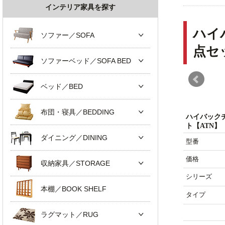
インテリア家具を探す
ハイ
ソファー／SOFA
点セ
ソファーベッド／SOFA BED
ベッド／BED
布団・寝具／BEDDING
ハイバック
ト【ATN】
ダイニング／DINING
型番
価格
収納家具／STORAGE
シリーズ
本棚／BOOK SHELF
タイプ
ラグマット／RUG