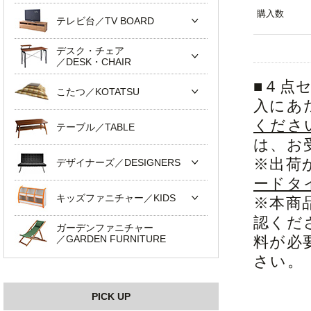
購入数
テレビ台／TV BOARD
デスク・チェア
／DESK・CHAIR
■４点
こたつ／KOTATSU
入にあ
くださ
テーブル／TABLE
は、お
※出荷
デザイナーズ／DESIGNERS
ードタ
キッズファニチャー／KIDS
※本商
認くだ
ガーデンファニチャー
／GARDEN FURNITURE
料が必
さい。
PICK UP