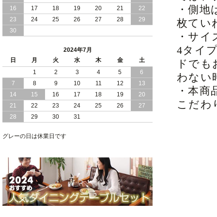
・側地
16
17
18
19
20
21
22
2024/03/28
おすすめ クイーン キング ワイドキング
23
24
25
26
27
28
29
枚てい
サイズ で 通気性ある すのこ仕様 大容
30
量 収納 跳ね上げ ベッド
・サイ
4タイ
2024年7月
2024/02/29
畳 仕様 で 敷き布団 が使える 引き出し
日
月
火
水
木
金
土
ドでも
収納 付き 大容量 チェスト ベッド 日本
製 ヘッドボードなし
1
2
3
4
5
6
わない
7
8
9
10
11
12
13
・本商
2024/02/23
畳 の 床面 で 敷き布団 で 寝られる 引き
14
15
16
17
18
19
20
出し 収納庫 付 大容量 チェスト ベッド
こだわ
21
22
23
24
25
26
27
日本製
28
29
30
31
2024/02/13
床 畳仕様 で 敷き布団 が 使える 引き出
し 収納庫 付き チェスト ベッド 日本製
グレーの日は休業日です