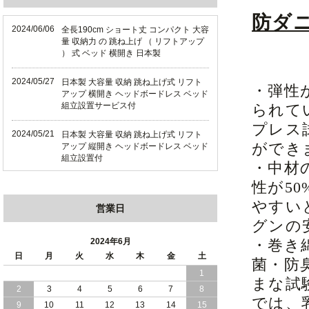
防ダ
2024/06/06
全長190cm ショート丈 コンパクト 大容
量 収納力 の 跳ね上げ （ リフトアップ
） 式 ベッド 横開き 日本製
2024/05/27
日本製 大容量 収納 跳ね上げ式 リフト
・弾性
アップ 横開き ヘッドボードレス ベッド
組立設置サービス付
られて
プレス
2024/05/21
日本製 大容量 収納 跳ね上げ式 リフト
ができ
アップ 縦開き ヘッドボードレス ベッド
組立設置付
・中材
性が5
2024/05/02
日本製 大容量 収納 跳ね上げ式 （ リフ
トアップ ） ベッド 横開き ヘッドボー
やすい
営業日
ド 組立設置 付き
グンの
2024/04/25
日本製 収納 跳ね上げ式 リフトアップ
2024年6月
・巻き
ベッド 縦開き ヘッドボード 組立設置サ
日
月
火
水
木
金
土
菌・防
ービス付き
1
まな試
2
3
4
5
6
7
8
2024/04/23
すのこ の 床板 簡単 軽い コンパクトな
では、
大容量 収納 跳ね上げ式 ベッド
9
10
11
12
13
14
15