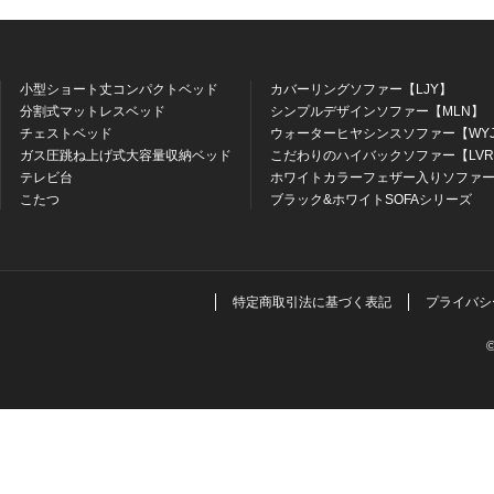
小型ショート丈コンパクトベッド
カバーリングソファー【LJY】
分割式マットレスベッド
シンプルデザインソファー【MLN】
チェストベッド
ウォーターヒヤシンスソファー【WY
ガス圧跳ね上げ式大容量収納ベッド
こだわりのハイバックソファー【LV
テレビ台
ホワイトカラーフェザー入りソファー
こたつ
ブラック&ホワイトSOFAシリーズ
特定商取引法に基づく表記
プライバシ
©