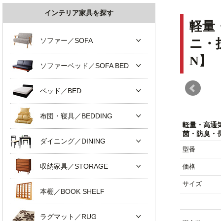
インテリア家具を探す
軽量
ソファー／SOFA
ニ・
N】
ソファーベッド／SOFA BED
ベッド／BED
布団・寝具／BEDDING
軽量・高通
菌・防臭・
ダイニング／DINING
型番
収納家具／STORAGE
価格
サイズ
本棚／BOOK SHELF
ラグマット／RUG