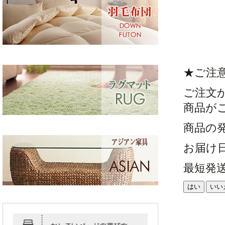
★ご注
ご注文
商品が
商品の
お届け
最短発
はい
いい