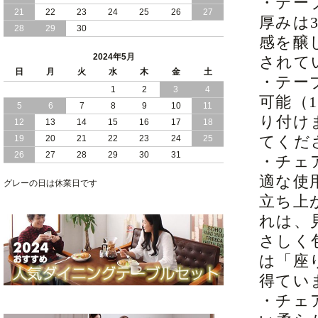
・テー
21
22
23
24
25
26
27
厚みは
2024/01/24
シンプル スタイリッシュ 引出し 収納
28
29
30
モダンライト コンセント 付き 日本製
感を醸
チェスト ベッド
2024年5月
されて
日
月
火
水
木
金
土
2024/01/17
大人女子 に 人気 ホワイト ボディ 引き
・テー
1
2
3
4
出し 収納 付き チェスト ベッド 日本製
可能（
5
6
7
8
9
10
11
り付け
2024/01/06
おすすめ ヘッドボードレス 大容量 引出
12
13
14
15
16
17
18
し 収納 チェスト ベッド
てくだ
19
20
21
22
23
24
25
26
27
28
29
30
31
・チェ
2023/12/30
引き出し 5杯 収納庫 付き で 収納力 抜
群 ！ ブラックボディ の 日本製 チェス
適な使
グレーの日は休業日です
ト ベッド
立ち上
れは、
さしく
は「座
得てい
・チェ