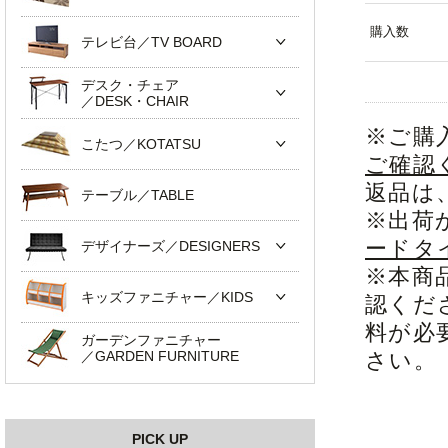
購入数
テレビ台／TV BOARD
デスク・チェア
／DESK・CHAIR
※ご購
こたつ／KOTATSU
ご確認
返品は
テーブル／TABLE
※出荷
ードタ
デザイナーズ／DESIGNERS
※本商
キッズファニチャー／KIDS
認くだ
料が必
ガーデンファニチャー
／GARDEN FURNITURE
さい。
PICK UP