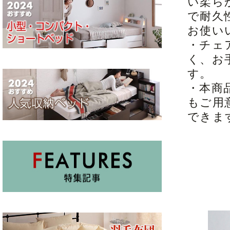
い柔ら
で耐久
お使い
・チェ
く、お
す。
・本商
もご用
できま