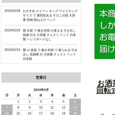
2024/03/28
おすすめ クイーン キング ワイドキング
サイズ で 通気性ある すのこ仕様 大容
量 収納 跳ね上げ ベッド
2024/02/29
畳 仕様 で 敷き布団 が使える 引き出し
収納 付き 大容量 チェスト ベッド 日本
製 ヘッドボードなし
2024/02/23
畳 の 床面 で 敷き布団 で 寝られる 引き
出し 収納庫 付 大容量 チェスト ベッド
日本製
2024/02/13
床 畳仕様 で 敷き布団 が 使える 引き出
し 収納庫 付き チェスト ベッド 日本製
営業日
お洒
2024/02/05
おすすめ 引出し 収納 付 シンプル ＆ ス
回転
タイリッシュ 国産 日本製 チェスト ベ
2024年4月
ッド
日
月
火
水
木
金
土
1
2
3
4
5
6
2024/02/02
日本製 引出し 収納 と 棚 コンセント が
7
8
9
10
11
12
13
付いた シンプル デザイン チェスト ベ
ッド
14
15
16
17
18
19
20