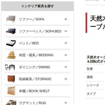
インテリア家具を探す
天然
ソファー／SOFA
ーブ
ソファーベッド／SOFA BED
ベッド／BED
布団・寝具／BEDDING
天然木オー
＆回転式ダ
ダイニング／DINING
型番
価格
収納家具／STORAGE
シリーズ
本棚／BOOK SHELF
タイプ
ラグマット／RUG